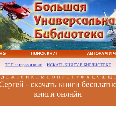
ORG
ПОИСК КНИГ
АВТОРАМ И 
ТОП авторов и книг
ИСКАТЬ КНИГУ В БИБЛИОТЕКЕ
Д
Е
Ж
З
И
Й
К
Л
М
Н
О
П
Р
С
Т
У
Ф
Х
Ц
Ч
Ш
Щ
Сергей - скачать книги бесплатно
книги онлайн