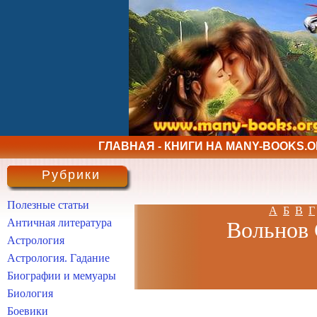
ГЛАВНАЯ - КНИГИ НА MANY-BOOKS.
Рубрики
Полезные статьи
А
Б
В
Г
Античная литература
Вольнов 
Астрология
Астрология. Гадание
Биографии и мемуары
Биология
Боевики