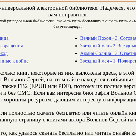
ниверсальной электронной библиотеке. Надемеся, что 
вам понравится.
шой универсальной библиотеке - скачать книги бесплатно и читать книги онла
без регистрации
лнца
Вечный Поход - 3. Сотова
озвращения
Звездный меч - 2. Звездны
оход
Армия Солнца - 3. Ответн
енные к войне
Звездный меч - 1. Пожира
колько книг, некоторые из них выложены здесь, в этой
т Вольнов Сергей, на этом сайте находятся в обычных
а также FB2 (EPUB или PDF), поэтому их полные верси
ии и без СМС. Если вам интересна биография Вольнов С
ся хорошим ресурсом, дающим интересную информацию
и полностью скачать бесплатно или читать онлайн кн
анную страницу с книгами автора Вольнов Сергей на с
о, как удалось скачать бесплатно или читать онлайн 