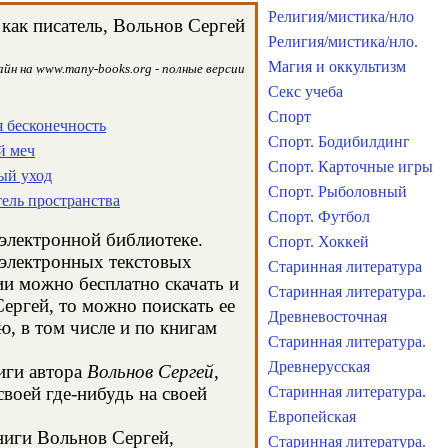
Религия/мистика/нло
как писатель, Вольнов Сергей
Религия/мистика/нло.
Магия и оккультизм
йн на www.many-books.org - полные версии
Секс учеба
Спорт
я бесконечность
Спорт. Бодибилдинг
й меч
Спорт. Карточные игры
ый уход
Спорт. Рыболовный
тель пространства
Спорт. Футбол
 электронной библиотеке.
Спорт. Хоккей
 электронных текстовых
Старинная литература
и можно бесплатно скачать и
Старинная литература.
ергей, то можно поискать ее
Древневосточная
, в том числе и по книгам
Старинная литература.
Древнерусская
иги автора
Вольнов Сергей
,
воей где-нибудь на своей
Старинная литература.
Европейская
книги Вольнов Сергей,
Старинная литература.