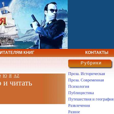
ЧИТАТЕЛЯМ КНИГ
КОНТАКТЫ
Рубрики
Проза. Историческая
Э
Ю
Я
AZ
Проза. Современная
 и читать
Психология
Публицистика
Путешествия и география
Развлечения
Разное