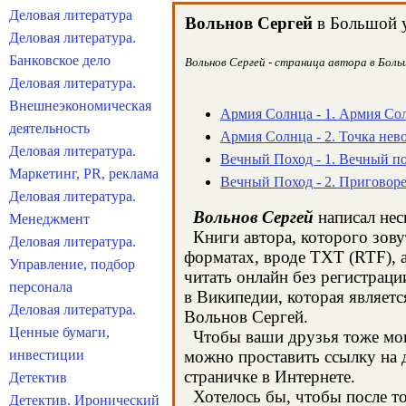
Деловая литература
Вольнов Сергей
в Большой у
Деловая литература.
Банковское дело
Вольнов Сергей - страница автора в Боль
Деловая литература.
Внешнеэкономическая
Армия Солнца - 1. Армия Со
деятельность
Армия Солнца - 2. Точка нев
Деловая литература.
Вечный Поход - 1. Вечный п
Маркетинг, PR, реклама
Вечный Поход - 2. Приговор
Деловая литература.
Вольнов Сергей
написал нес
Менеджмент
Книги автора, которого зову
Деловая литература.
форматах, вроде TXT (RTF), 
Управление, подбор
читать онлайн без регистрац
персонала
в Википедии, которая являет
Деловая литература.
Вольнов Сергей.
Ценные бумаги,
Чтобы ваши друзья тоже могл
инвестиции
можно проставить ссылку на д
страничке в Интернете.
Детектив
Хотелось бы, чтобы после тог
Детектив. Иронический