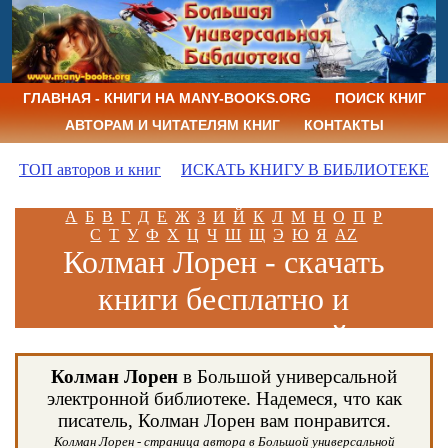
ГЛАВНАЯ - КНИГИ НА MANY-BOOKS.ORG
ПОИСК КНИГ
АВТОРАМ И ЧИТАТЕЛЯМ КНИГ
КОНТАКТЫ
ТОП авторов и книг
ИСКАТЬ КНИГУ В БИБЛИОТЕКЕ
А
Б
В
Г
Д
Е
Ж
З
И
Й
К
Л
М
Н
О
П
Р
С
Т
У
Ф
Х
Ц
Ч
Ш
Щ
Э
Ю
Я
AZ
Колман Лорен - скачать
книги бесплатно и
читать книги онлайн
Колман Лорен
в Большой универсальной
электронной библиотеке. Надемеся, что как
писатель, Колман Лорен вам понравится.
Колман Лорен - страница автора в Большой универсальной