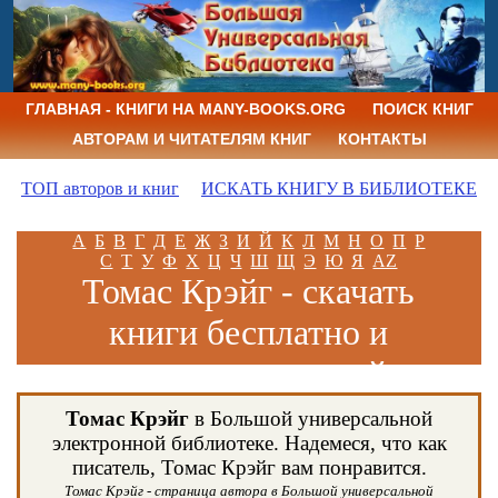
ГЛАВНАЯ - КНИГИ НА MANY-BOOKS.ORG
ПОИСК КНИГ
АВТОРАМ И ЧИТАТЕЛЯМ КНИГ
КОНТАКТЫ
ТОП авторов и книг
ИСКАТЬ КНИГУ В БИБЛИОТЕКЕ
А
Б
В
Г
Д
Е
Ж
З
И
Й
К
Л
М
Н
О
П
Р
С
Т
У
Ф
Х
Ц
Ч
Ш
Щ
Э
Ю
Я
AZ
Томас Крэйг - скачать
книги бесплатно и
читать книги онлайн
Томас Крэйг
в Большой универсальной
электронной библиотеке. Надемеся, что как
писатель, Томас Крэйг вам понравится.
Томас Крэйг - страница автора в Большой универсальной