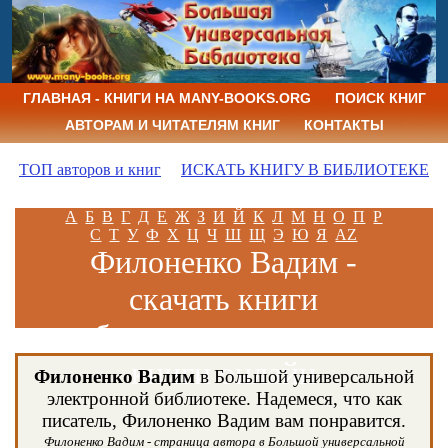
ГЛАВНАЯ - КНИГИ НА MANY-BOOKS.ORG
ПОИСК КНИГ
АВТОРАМ И ЧИТАТЕЛЯМ КНИГ
КОНТАКТЫ
ТОП авторов и книг
ИСКАТЬ КНИГУ В БИБЛИОТЕКЕ
А
Б
В
Г
Д
Е
Ж
З
И
Й
К
Л
М
Н
О
П
Р
С
Т
У
Ф
Х
Ц
Ч
Ш
Щ
Э
Ю
Я
AZ
Филоненко Вадим -
скачать книги
бесплатно и читать
книги онлайн
Филоненко Вадим
в Большой универсальной
электронной библиотеке. Надемеся, что как
писатель, Филоненко Вадим вам понравится.
Филоненко Вадим - страница автора в Большой универсальной