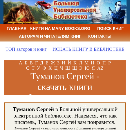
ГЛАВНАЯ - КНИГИ НА MANY-BOOKS.ORG
ПОИСК КНИГ
АВТОРАМ И ЧИТАТЕЛЯМ КНИГ
КОНТАКТЫ
ТОП авторов и книг
ИСКАТЬ КНИГУ В БИБЛИОТЕКЕ
А
Б
В
Г
Д
Е
Ж
З
И
Й
К
Л
М
Н
О
П
Р
С
Т
У
Ф
Х
Ц
Ч
Ш
Щ
Э
Ю
Я
AZ
Туманов Сергей -
скачать книги
бесплатно и читать
книги онлайн
Туманов Сергей
в Большой универсальной
электронной библиотеке. Надемеся, что как
писатель, Туманов Сергей вам понравится.
Туманов Сергей - страница автора в Большой универсальной