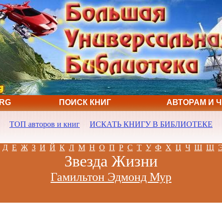
ORG
ПОИСК КНИГ
АВТОРАМ И 
ТОП авторов и книг
ИСКАТЬ КНИГУ В БИБЛИОТЕКЕ
Д
Е
Ж
З
И
Й
К
Л
М
Н
О
П
Р
С
Т
У
Ф
Х
Ц
Ч
Ш
Щ
Звезда Жизни
Гамильтон Эдмонд Мур