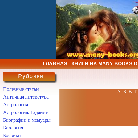
ГЛАВНАЯ - КНИГИ НА MANY-BOOKS.
Рубрики
Полезные статьи
А
Б
В
Г
Античная литература
Астрология
Астрология. Гадание
Биографии и мемуары
Биология
Боевики