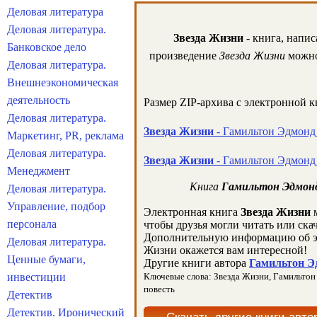
Деловая литература
Деловая литература.
Звезда Жизни
- книга, напис
Банковское дело
произведение
Звезда Жизни
можно 
Деловая литература.
Внешнеэкономическая
деятельность
Размер ZIP-архива c электронной 
Деловая литература.
Звезда Жизни
- Гамильтон Эдмонд 
Маркетинг, PR, реклама
Деловая литература.
Звезда Жизни
- Гамильтон Эдмонд 
Менеджмент
Книга
Гамильтон Эдмонд
Деловая литература.
Управление, подбор
Электронная книга
Звезда Жизни
м
персонала
чтобы друзья могли читать или ска
Дополнительную информацию об э
Деловая литература.
Жизни окажется вам интересной!
Ценные бумаги,
Другие книги автора
Гамильтон Э
инвестиции
Ключевые слова: Звезда Жизни, Гамильтон Э
повесть
Детектив
Детектив. Иронический