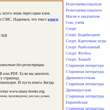
Религия/мистика/нло
Религия/мистика/нло.
: всего лишь через один клик
Магия и оккультизм
ез СМС. Надеемся, что текст
книги
Секс учеба
Спорт
Спорт. Бодибилдинг
4 KB
Спорт. Карточные игры
Спорт. Рыболовный
Спорт. Футбол
Спорт. Хоккей
олностью без регистрации
Старинная литература
Старинная литература.
 или PDF. Если вы захотите,
Древневосточная
у страницу.
икипедии. И пусть книга Звезда
Старинная литература.
Древнерусская
теке www.many-books.org.
нная, произведение, рассказ, роман,
Старинная литература.
Европейская
Старинная литература.