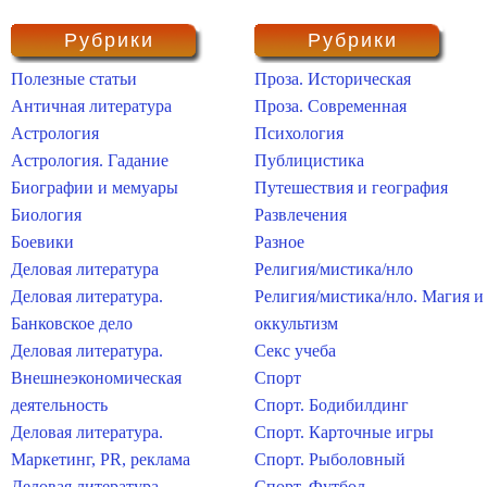
Рубрики
Рубрики
Полезные статьи
Проза. Историческая
Античная литература
Проза. Современная
Астрология
Психология
Астрология. Гадание
Публицистика
Биографии и мемуары
Путешествия и география
Биология
Развлечения
Боевики
Разное
Деловая литература
Религия/мистика/нло
Деловая литература.
Религия/мистика/нло. Магия и
Банковское дело
оккультизм
Деловая литература.
Секс учеба
Внешнеэкономическая
Спорт
деятельность
Спорт. Бодибилдинг
Деловая литература.
Спорт. Карточные игры
Маркетинг, PR, реклама
Спорт. Рыболовный
Деловая литература.
Спорт. Футбол