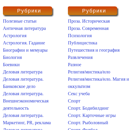
Рубрики
Рубрики
Полезные статьи
Проза. Историческая
Античная литература
Проза. Современная
Астрология
Психология
Астрология. Гадание
Публицистика
Биографии и мемуары
Путешествия и география
Биология
Развлечения
Боевики
Разное
Деловая литература
Религия/мистика/нло
Деловая литература.
Религия/мистика/нло. Магия и
Банковское дело
оккультизм
Деловая литература.
Секс учеба
Внешнеэкономическая
Спорт
деятельность
Спорт. Бодибилдинг
Деловая литература.
Спорт. Карточные игры
Маркетинг, PR, реклама
Спорт. Рыболовный
Деловая литература.
Спорт. Футбол