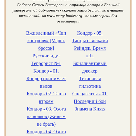
Соболев Сергей Викторович - страница автора в Большой
универсальной библиотеке - скачать книги бесплатно и читать
книги онлайн на www.many-books.org - полные версии без
регистрации
Вживленный «Чип
Кондор - 05.
контроля» [Марш-
Танцы с волками
бросок]
Рейндж. Время
Русские идут
«Ч»
Террорист №1
Бриллиантовый
Кондор - 01.
джокер
Кондор принимает
Титановая
вызов
гильотина
Кондор - 02. Танго
Спецагенты - 01.
втроем
Последний бой
Кондор - 03. Охота
Знамена Князя
на волков (Живым
не брать)
Кондор - 04. Охота