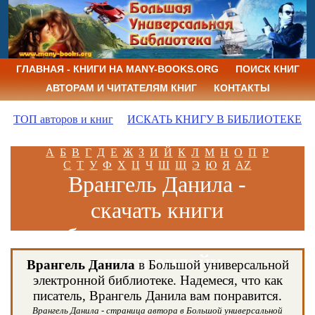
ГЛАВНАЯ - КНИГИ НА MANY-BOOKS.ORG
ПОИСК КНИГ
АВТОРАМ И ЧИТАТЕЛЯМ КНИГ
КОНТАКТЫ
ТОП авторов и книг
ИСКАТЬ КНИГУ В БИБЛИОТЕКЕ
А
Б
В
Г
Д
Е
Ж
З
И
Й
К
Л
М
Н
О
П
Р
С
Т
У
Ф
Х
Ц
Ч
Ш
Щ
Э
Ю
Я
AZ
Врангель Данила -
скачать книги
бесплатно и читать
книги онлайн
Врангель Данила
в Большой универсальной
электронной библиотеке. Надемеся, что как
писатель, Врангель Данила вам понравится.
Врангель Данила - страница автора в Большой универсальной