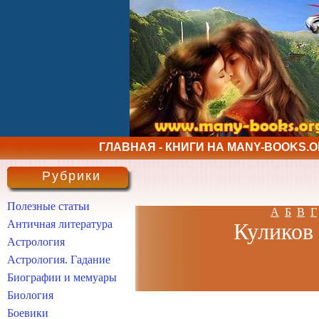
ГЛАВНАЯ - КНИГИ НА MANY-BOOKS.
Рубрики
Полезные статьи
А
Б
В
Г
Античная литература
Куликов 
Астрология
Астрология. Гадание
Биографии и мемуары
Биология
Боевики