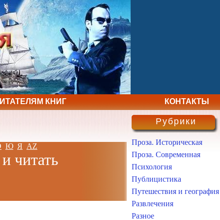
ЧИТАТЕЛЯМ КНИГ
КОНТАКТЫ
Рубрики
Проза. Историческая
Э
Ю
Я
AZ
Проза. Современная
 и читать
Психология
Публицистика
Путешествия и география
Развлечения
Разное