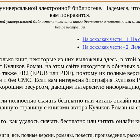
ниверсальной электронной библиотеке. Надемеся, что 
вам понравится.
ой универсальной библиотеке - скачать книги бесплатно и читать книги онла
без регистрации
На осколках чести - 1. На 
На осколках чести - 2. Дел
олько книг, некоторые из них выложены здесь, в этой 
т Куликов Роман, на этом сайте находятся в обычных 
а также FB2 (EPUB или PDF), поэтому их полные верси
и и без СМС. Если вам интересна биография Куликов Р
 хорошим ресурсом, дающим интересную информацию, 
и полностью скачать бесплатно или читать онлайн кн
анную страницу с книгами автора Куликов Роман на св
о, как удалось скачать бесплатно или читать онлайн к
ги, все, полные версии, романы, повести, произведения, рассказ