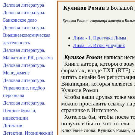
Деловая литература
Куликов Роман
в Большой у
Деловая литература.
Банковское дело
Куликов Роман - страница автора в Больш
Деловая литература.
Внешнеэкономическая
Лима - 1. Прогулка Лимы
деятельность
Лима - 2. Игры ушедших
Деловая литература.
Куликов Роман
написал неск
Маркетинг, PR, реклама
Книги автора, которого зову
Деловая литература.
форматах, вроде TXT (RTF), 
Менеджмент
читать онлайн без регистраци
Деловая литература.
Википедии, которая является
Управление, подбор
Куликов Роман.
персонала
Чтобы ваши друзья тоже могл
Деловая литература.
можно проставить ссылку на д
страничке в Интернете.
Ценные бумаги,
Хотелось бы, чтобы после тог
инвестиции
получили бы то, что хотели.
Детектив
Ключевые слова: Куликов Роман, кни
Детектив. Иронический