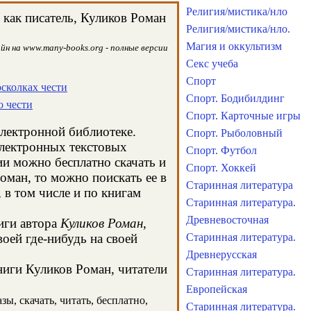
Религия/мистика/нло
как писатель, Куликов Роман
Религия/мистика/нло.
Магия и оккультизм
йн на www.many-books.org - полные версии
Секс учеба
Спорт
осколках чести
Спорт. Бодибилдинг
о чести
Спорт. Карточные игры
электронной библиотеке.
Спорт. Рыболовный
электронных текстовых
Спорт. Футбол
и можно бесплатно скачать и
Спорт. Хоккей
оман, то можно поискать ее в
Старинная литература
в том числе и по книгам
Старинная литература.
Древневосточная
иги автора
Куликов Роман
,
оей где-нибудь на своей
Старинная литература.
Древнерусская
ниги Куликов Роман, читатели
Старинная литература.
Европейская
ы, скачать, читать, бесплатно,
Старинная литература.