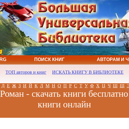
ORG
ПОИСК КНИГ
АВТОРАМ И 
ТОП авторов и книг
ИСКАТЬ КНИГУ В БИБЛИОТЕКЕ
Д
Е
Ж
З
И
Й
К
Л
М
Н
О
П
Р
С
Т
У
Ф
Х
Ц
Ч
Ш
Щ
Роман - скачать книги бесплатно
книги онлайн