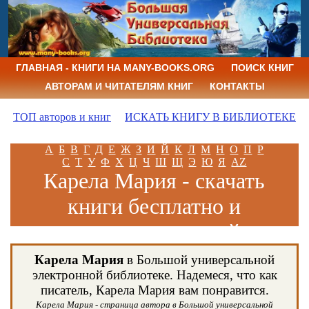
ГЛАВНАЯ - КНИГИ НА MANY-BOOKS.ORG
ПОИСК КНИГ
АВТОРАМ И ЧИТАТЕЛЯМ КНИГ
КОНТАКТЫ
ТОП авторов и книг
ИСКАТЬ КНИГУ В БИБЛИОТЕКЕ
А
Б
В
Г
Д
Е
Ж
З
И
Й
К
Л
М
Н
О
П
Р
С
Т
У
Ф
Х
Ц
Ч
Ш
Щ
Э
Ю
Я
AZ
Карела Мария - скачать
книги бесплатно и
читать книги онлайн
Карела Мария
в Большой универсальной
электронной библиотеке. Надемеся, что как
писатель, Карела Мария вам понравится.
Карела Мария - страница автора в Большой универсальной