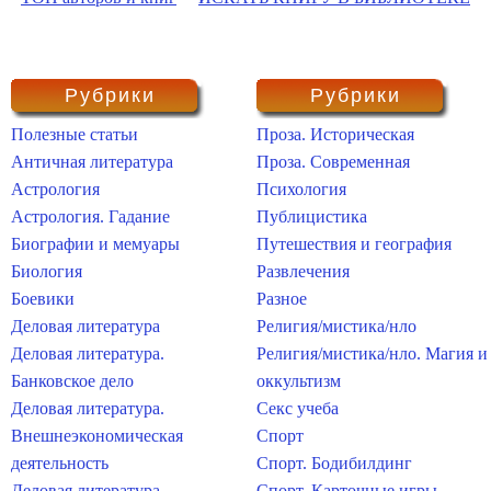
Рубрики
Рубрики
Полезные статьи
Проза. Историческая
Античная литература
Проза. Современная
Астрология
Психология
Астрология. Гадание
Публицистика
Биографии и мемуары
Путешествия и география
Биология
Развлечения
Боевики
Разное
Деловая литература
Религия/мистика/нло
Деловая литература.
Религия/мистика/нло. Магия и
Банковское дело
оккультизм
Деловая литература.
Секс учеба
Внешнеэкономическая
Спорт
деятельность
Спорт. Бодибилдинг
Деловая литература.
Спорт. Карточные игры