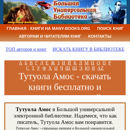
ГЛАВНАЯ - КНИГИ НА MANY-BOOKS.ORG
ПОИСК КНИГ
АВТОРАМ И ЧИТАТЕЛЯМ КНИГ
КОНТАКТЫ
ТОП авторов и книг
ИСКАТЬ КНИГУ В БИБЛИОТЕКЕ
А
Б
В
Г
Д
Е
Ж
З
И
Й
К
Л
М
Н
О
П
Р
С
Т
У
Ф
Х
Ц
Ч
Ш
Щ
Э
Ю
Я
AZ
Тутуола Амос - скачать
книги бесплатно и
читать книги онлайн
Тутуола Амос
в Большой универсальной
электронной библиотеке. Надемеся, что как
писатель, Тутуола Амос вам понравится.
Тутуола Амос - страница автора в Большой универсальной