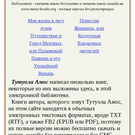
библиотеке - скачать книги бесплатно и читать книги онлайн на
www.many-books.org - полные версии без регистрации
Моя жизнь в лесу
Перистая
духов
Женщина, или
Путешествие в
Колдунная
Город Мертвых,
Владычица
или Пальмовый
джунглей
Пьянарь и его
Упокойный
Винарь
Тутуола Амос
написал несколько книг,
некоторые из них выложены здесь, в этой
электронной библиотеке.
Книги автора, которого зовут Тутуола Амос,
на этом сайте находятся в обычных
электронных текстовых форматах, вроде TXT
(RTF), а также FB2 (EPUB или PDF), поэтому
их полные версии можно бесплатно скачать и
читать онлайн без регистрации и без СМС.