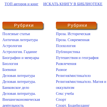
ТОП авторов и книг
ИСКАТЬ КНИГУ В БИБЛИОТЕКЕ
Рубрики
Рубрики
Полезные статьи
Проза. Историческая
Античная литература
Проза. Современная
Астрология
Психология
Астрология. Гадание
Публицистика
Биографии и мемуары
Путешествия и география
Биология
Развлечения
Боевики
Разное
Деловая литература
Религия/мистика/нло
Деловая литература.
Религия/мистика/нло. Магия и
Банковское дело
оккультизм
Деловая литература.
Секс учеба
Внешнеэкономическая
Спорт
деятельность
Спорт. Бодибилдинг