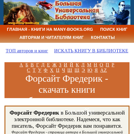
ГЛАВНАЯ - КНИГИ НА MANY-BOOKS.ORG
ПОИСК КНИГ
АВТОРАМ И ЧИТАТЕЛЯМ КНИГ
КОНТАКТЫ
ТОП авторов и книг
ИСКАТЬ КНИГУ В БИБЛИОТЕКЕ
А
Б
В
Г
Д
Е
Ж
З
И
Й
К
Л
М
Н
О
П
Р
С
Т
У
Ф
Х
Ц
Ч
Ш
Щ
Э
Ю
Я
AZ
Форсайт Фредерик -
скачать книги
бесплатно и читать
книги онлайн
Форсайт Фредерик
в Большой универсальной
электронной библиотеке. Надемеся, что как
писатель, Форсайт Фредерик вам понравится.
Форсайт Фредерик - страница автора в Большой универсальной