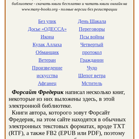
библиотеке - скачать книги бесплатно и читать книги онлайн на
www.many-books.org - полные версии без регистрации
Без улик
День Шакала
Досье «ОДЕССА»
Переговоры
Икона
Псы войны
Кулак Аллаха
Четвертый
Обманщик
протокол
Ветеран
Гражданин
Произведение
Чудо
искусства
Шепот ветра
Афганец
Мститель
Форсайт Фредерик
написал несколько книг,
некоторые из них выложены здесь, в этой
электронной библиотеке.
Книги автора, которого зовут Форсайт
Фредерик, на этом сайте находятся в обычных
электронных текстовых форматах, вроде TXT
(RTF), а также FB2 (EPUB или PDF), поэтому