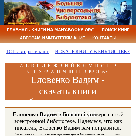
ГЛАВНАЯ - КНИГИ НА MANY-BOOKS.ORG
ПОИСК КНИГ
АВТОРАМ И ЧИТАТЕЛЯМ КНИГ
КОНТАКТЫ
ТОП авторов и книг
ИСКАТЬ КНИГУ В БИБЛИОТЕКЕ
А
Б
В
Г
Д
Е
Ж
З
И
Й
К
Л
М
Н
О
П
Р
С
Т
У
Ф
Х
Ц
Ч
Ш
Щ
Э
Ю
Я
AZ
Еловенко Вадим -
скачать книги
бесплатно и читать
книги онлайн
Еловенко Вадим
в Большой универсальной
электронной библиотеке. Надемеся, что как
писатель, Еловенко Вадим вам понравится.
Еловенко Вадим - страница автора в Большой универсальной