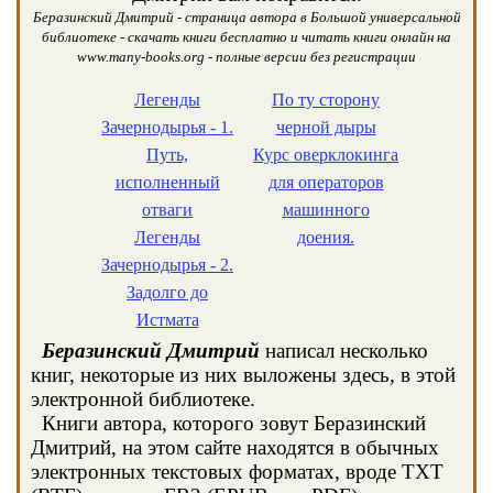
Беразинский Дмитрий - страница автора в Большой универсальной
библиотеке - скачать книги бесплатно и читать книги онлайн на
www.many-books.org - полные версии без регистрации
Легенды
По ту сторону
Зачернодырья - 1.
черной дыры
Путь,
Курс оверклокинга
исполненный
для операторов
отваги
машинного
Легенды
доения.
Зачернодырья - 2.
Задолго до
Истмата
Беразинский Дмитрий
написал несколько
книг, некоторые из них выложены здесь, в этой
электронной библиотеке.
Книги автора, которого зовут Беразинский
Дмитрий, на этом сайте находятся в обычных
электронных текстовых форматах, вроде TXT