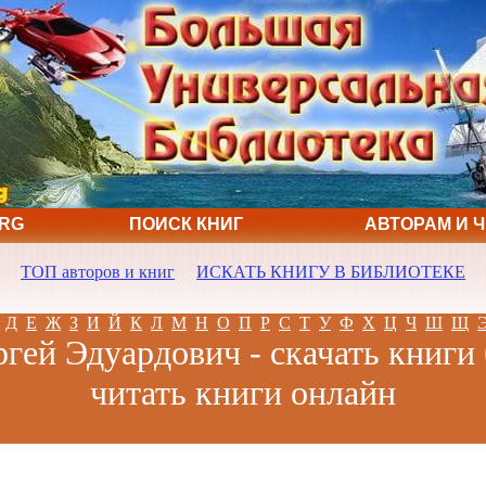
ORG
ПОИСК КНИГ
АВТОРАМ И 
ТОП авторов и книг
ИСКАТЬ КНИГУ В БИБЛИОТЕКЕ
Д
Е
Ж
З
И
Й
К
Л
М
Н
О
П
Р
С
Т
У
Ф
Х
Ц
Ч
Ш
Щ
гей Эдуардович - скачать книги
читать книги онлайн