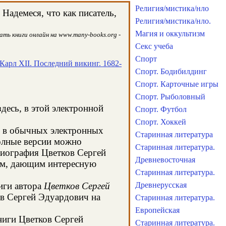
Религия/мистика/нло
Надемеся, что как писатель,
Религия/мистика/нло.
Магия и оккультизм
ть книги онлайн на www.many-books.org -
Секс учеба
Спорт
Карл XII. Последний викинг. 1682-
Спорт. Бодибилдинг
Спорт. Карточные игры
Спорт. Рыболовный
десь, в этой электронной
Спорт. Футбол
Спорт. Хоккей
ся в обычных электронных
Старинная литература
олные версии можно
Старинная литература.
 биография Цветков Сергей
Древневосточная
сом, дающим интересную
Старинная литература.
иги автора
Цветков Сергей
Древнерусская
ов Сергей Эдуардович на
Старинная литература.
Европейская
книги Цветков Сергей
Старинная литература.