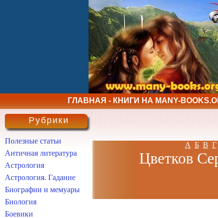
ГЛАВНАЯ - КНИГИ НА MANY-BOOKS.
Рубрики
Полезные статьи
А
Б
В
Г
Античная литература
Цветков Сер
Астрология
Астрология. Гадание
Биографии и мемуары
Биология
Боевики