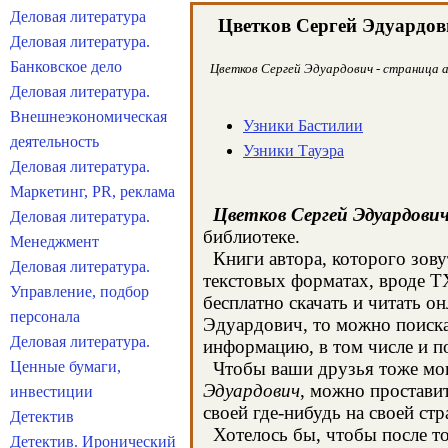
Деловая литература
Цветков Сергей Эдуардов
Деловая литература.
Банковское дело
Цветков Сергей Эдуардович - страница а
Деловая литература.
Внешнеэкономическая
Узники Бастилии
деятельность
Узники Тауэра
Деловая литература.
Маркетинг, PR, реклама
Цветков Сергей Эдуардови
Деловая литература.
библиотеке.
Менеджмент
Книги автора, которого зову
Деловая литература.
текстовых форматах, вроде T
Управление, подбор
бесплатно скачать и читать о
персонала
Эдуардович, то можно поиска
Деловая литература.
информацию, в том числе и п
Ценные бумаги,
Чтобы ваши друзья тоже могл
Эдуардович
, можно простави
инвестиции
своей где-нибудь на своей стр
Детектив
Хотелось бы, чтобы после тог
Детектив. Иронический