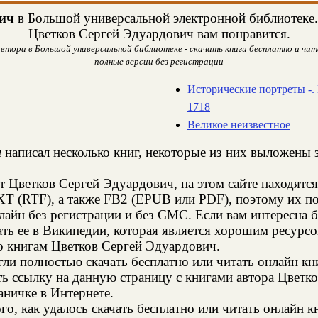
ич
в Большой универсальной электронной библиотеке. 
Цветков Сергей Эдуардович вам понравится.
втора в Большой универсальной библиотеке - скачать книги бесплатно и чита
полные версии без регистрации
Исторические портреты -. 
1718
Великое неизвестное
ч
написал несколько книг, некоторые из них выложены з
т Цветков Сергей Эдуардович, на этом сайте находят
XT (RTF), а также FB2 (EPUB или PDF), поэтому их п
нлайн без регистрации и без СМС. Если вам интересна
ть ее в Википедии, которая является хорошим ресур
о книгам Цветков Сергей Эдуардович.
и полностью скачать бесплатно или читать онлайн кн
ть ссылку на данную страницу с книгами автора Цветк
аничке в Интернете.
о, как удалось скачать бесплатно или читать онлайн 