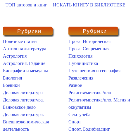
ТОП авторов и книг
ИСКАТЬ КНИГУ В БИБЛИОТЕКЕ
Рубрики
Рубрики
Полезные статьи
Проза. Историческая
Античная литература
Проза. Современная
Астрология
Психология
Астрология. Гадание
Публицистика
Биографии и мемуары
Путешествия и география
Биология
Развлечения
Боевики
Разное
Деловая литература
Религия/мистика/нло
Деловая литература.
Религия/мистика/нло. Магия и
Банковское дело
оккультизм
Деловая литература.
Секс учеба
Внешнеэкономическая
Спорт
деятельность
Спорт. Бодибилдинг