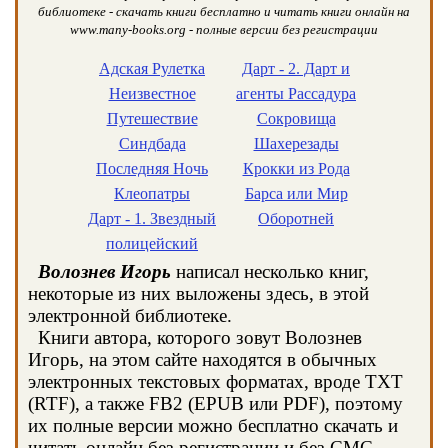
библиотеке - скачать книги бесплатно и читать книги онлайн на
www.many-books.org - полные версии без регистрации
Адская Рулетка
Дарт - 2. Дарт и
Неизвестное
агенты Рассадура
Путешествие
Сокровища
Синдбада
Шахерезады
Последняя Ночь
Крокки из Рода
Клеопатры
Барса или Мир
Дарт - 1. Звездный
Оборотней
полицейский
Волознев Игорь
написал несколько книг,
некоторые из них выложены здесь, в этой
электронной библиотеке.
Книги автора, которого зовут Волознев
Игорь, на этом сайте находятся в обычных
электронных текстовых форматах, вроде TXT
(RTF), а также FB2 (EPUB или PDF), поэтому
их полные версии можно бесплатно скачать и
читать онлайн без регистрации и без СМС.