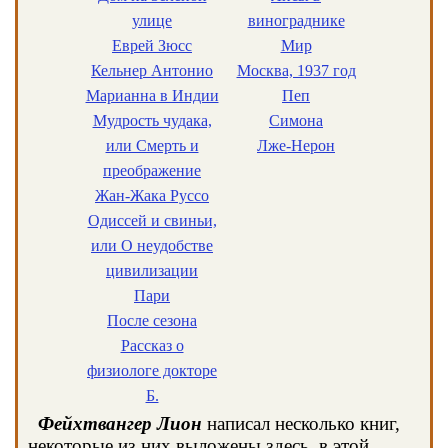
улице
винограднике
Еврей Зюсс
Мир
Кельнер Антонио
Москва, 1937 год
Марианна в Индии
Пеп
Мудрость чудака,
Симона
или Смерть и
Лже-Нерон
преображение
Жан-Жака Руссо
Одиссей и свиньи,
или О неудобстве
цивилизации
Пари
После сезона
Рассказ о
физиологе докторе
Б.
Фейхтвангер Лион
написал несколько книг,
некоторые из них выложены здесь, в этой