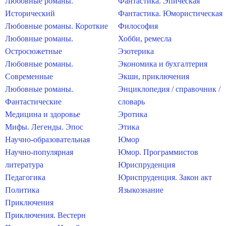
Любовные романы.
Фантастика. Эпическая
Исторический
Фантастика. Юмористическая
Любовные романы. Короткие
Философия
Любовные романы.
Хобби, ремесла
Остросюжетные
Эзотерика
Любовные романы.
Экономика и бухгалтерия
Современные
Экшн, приключения
Любовные романы.
Энциклопедия / справочник /
Фантастические
словарь
Медицина и здоровье
Эротика
Мифы. Легенды. Эпос
Этика
Научно-образовательная
Юмор
Научно-популярная
Юмор. Программистов
литература
Юриспруденция
Педагогика
Юриспруденция. Закон акт
Политика
Языкознание
Приключения
Приключения. Вестерн