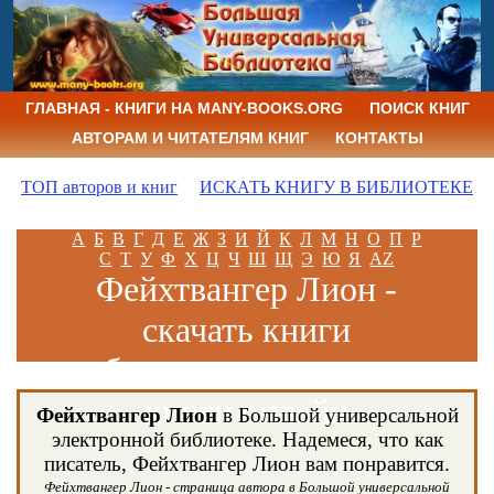
ГЛАВНАЯ - КНИГИ НА MANY-BOOKS.ORG
ПОИСК КНИГ
АВТОРАМ И ЧИТАТЕЛЯМ КНИГ
КОНТАКТЫ
ТОП авторов и книг
ИСКАТЬ КНИГУ В БИБЛИОТЕКЕ
А
Б
В
Г
Д
Е
Ж
З
И
Й
К
Л
М
Н
О
П
Р
С
Т
У
Ф
Х
Ц
Ч
Ш
Щ
Э
Ю
Я
AZ
Фейхтвангер Лион -
скачать книги
бесплатно и читать
книги онлайн
Фейхтвангер Лион
в Большой универсальной
электронной библиотеке. Надемеся, что как
писатель, Фейхтвангер Лион вам понравится.
Фейхтвангер Лион - страница автора в Большой универсальной