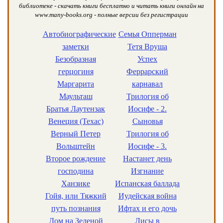
библиотеке - скачать книги бесплатно и читать книги онлайн на
www.many-books.org - полные версии без регистрации
Автобиографические
Семья Опперман
заметки
Тетя Вруша
Безобразная
Успех
герцогиня
Феррарский
Маргарита
карнавал
Маульташ
Трилогия об
Братья Лаутензак
Иосифе - 2.
Венеция (Техас)
Сыновья
Верный Петер
Трилогия об
Вольштейн
Иосифе - 3.
Второе рождение
Настанет день
господина
Изгнание
Ханзике
Испанская баллада
Гойя, или Тяжкий
Иудейская война
путь познания
Ифтах и его дочь
Дом на Зеленой
Лисы в