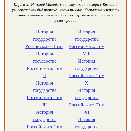
Карамзин Николай Михайлович - страница автора в Большой
универсальной библиотеке - скачать книги бесплатно и читать
книги онлайн на www.many-books.org - полные версии без
регистрации
История
История
государства
государства
Российского. Том I
Российского. Том
История
VIII
государства
История
Российского. Том
государства
II
Российского. Том
История
X
государства
История
Российского. Том
государства
III
Российского. Том
История
XI
государства
История
Российского. Том
государства