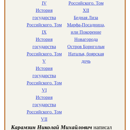
IV
Российского. Том
История
XII
государства
Бедная Лиза
Российского. Том
Марфа-Посадница,
IX
или Покорение
История
Новагорода
государства
Остров Борнгольм
Российского. Том
Наталья, боярская
V
дочь
История
государства
Российского. Том
VI
История
государства
Российского. Том
VII
Карамзин Николай Михайлович
написал