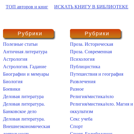
ТОП авторов и книг
ИСКАТЬ КНИГУ В БИБЛИОТЕКЕ
Рубрики
Рубрики
Полезные статьи
Проза. Историческая
Античная литература
Проза. Современная
Астрология
Психология
Астрология. Гадание
Публицистика
Биографии и мемуары
Путешествия и география
Биология
Развлечения
Боевики
Разное
Деловая литература
Религия/мистика/нло
Деловая литература.
Религия/мистика/нло. Магия и
Банковское дело
оккультизм
Деловая литература.
Секс учеба
Внешнеэкономическая
Спорт
деятельность
Спорт. Бодибилдинг