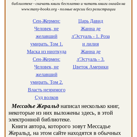
библиотеке - скачать книги бесплатно и читать книги онлайн на
www.many-books.org - полные версии без регистрации
Сен-Жермен:
Царь Давид
Человек, не
Жанна де
желавший
л'Эстуаль - 1. Роза
умирать. Том 1.
и лилия
Маска из ниоткуда
Жанна де
Сен-Жермен:
л'Эстуаль - 3.
Человек, не
Цветок Америки
желавший
умирать. Том 2.
Власть незримого
Суд волков
Мессадье Жеральд
написал несколько книг,
некоторые из них выложены здесь, в этой
электронной библиотеке.
Книги автора, которого зовут Мессадье
Жеральд, на этом сайте находятся в обычных