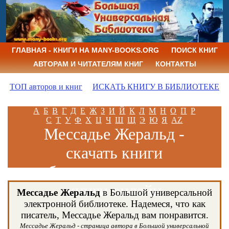
ГЛАВНАЯ - КНИГИ НА MANY-BOOKS.ORG
ПОИСК КНИГ
АВТОРАМ И ЧИТАТЕЛЯМ КНИГ
КОНТАКТЫ
ТОП авторов и книг
ИСКАТЬ КНИГУ В БИБЛИОТЕКЕ
А
Б
В
Г
Д
Е
Ж
З
И
Й
К
Л
М
Н
О
П
Р
С
Т
У
Ф
Х
Ц
Ч
Ш
Щ
Э
Ю
Я
AZ
Мессадье Жеральд -
скачать книги
бесплатно и читать
книги онлайн
Мессадье Жеральд
в Большой универсальной
электронной библиотеке. Надемеся, что как
писатель, Мессадье Жеральд вам понравится.
Мессадье Жеральд - страница автора в Большой универсальной