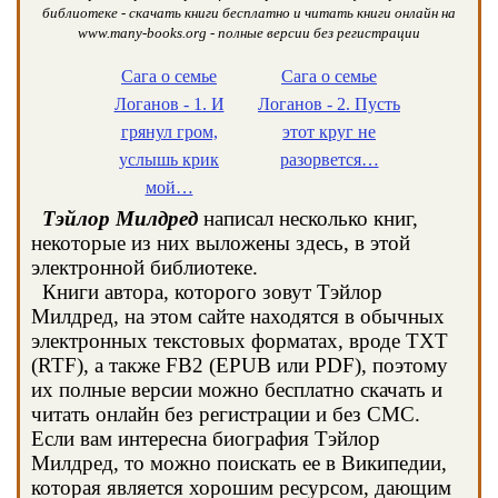
библиотеке - скачать книги бесплатно и читать книги онлайн на
www.many-books.org - полные версии без регистрации
Сага о семье
Сага о семье
Логанов - 1. И
Логанов - 2. Пусть
грянул гром,
этот круг не
услышь крик
разорвется…
мой…
Тэйлор Милдред
написал несколько книг,
некоторые из них выложены здесь, в этой
электронной библиотеке.
Книги автора, которого зовут Тэйлор
Милдред, на этом сайте находятся в обычных
электронных текстовых форматах, вроде TXT
(RTF), а также FB2 (EPUB или PDF), поэтому
их полные версии можно бесплатно скачать и
читать онлайн без регистрации и без СМС.
Если вам интересна биография Тэйлор
Милдред, то можно поискать ее в Википедии,
которая является хорошим ресурсом, дающим