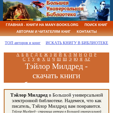
ГЛАВНАЯ - КНИГИ НА MANY-BOOKS.ORG
ПОИСК КНИГ
АВТОРАМ И ЧИТАТЕЛЯМ КНИГ
КОНТАКТЫ
ТОП авторов и книг
ИСКАТЬ КНИГУ В БИБЛИОТЕКЕ
А
Б
В
Г
Д
Е
Ж
З
И
Й
К
Л
М
Н
О
П
Р
С
Т
У
Ф
Х
Ц
Ч
Ш
Щ
Э
Ю
Я
AZ
Тэйлор Милдред -
скачать книги
бесплатно и читать
книги онлайн
Тэйлор Милдред
в Большой универсальной
электронной библиотеке. Надемеся, что как
писатель, Тэйлор Милдред вам понравится.
Тэйлор Милдред - страница автора в Большой универсальной