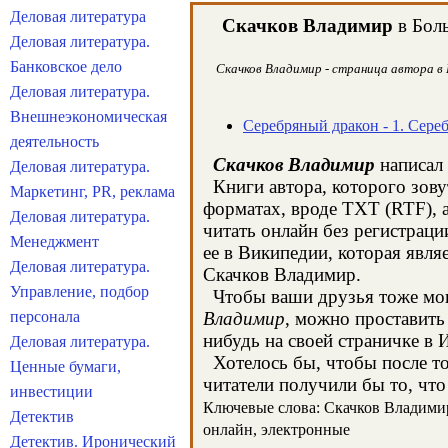
Деловая литература
Скачков Владимир
в Боль
Деловая литература.
Банковское дело
Скачков Владимир - страница автора в 
Деловая литература.
Внешнеэкономическая
Серебряный дракон - 1. Сере
деятельность
Скачков Владимир
написал 
Деловая литература.
Книги автора, которого зову
Маркетинг, PR, реклама
форматах, вроде TXT (RTF), 
Деловая литература.
читать онлайн без регистрац
Менеджмент
ее в Википедии, которая явл
Деловая литература.
Скачков Владимир.
Управление, подбор
Чтобы ваши друзья тоже могл
персонала
Владимир
, можно проставить
нибудь на своей страничке в 
Деловая литература.
Хотелось бы, чтобы после тог
Ценные бумаги,
читатели получили бы то, что
инвестиции
Ключевые слова: Скачков Владимир,
Детектив
онлайн, электронные
Детектив. Иронический