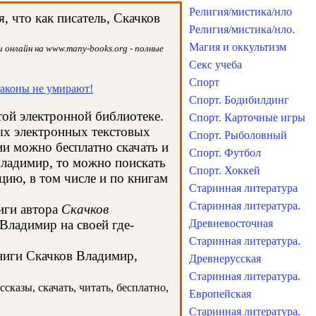
Религия/мистика/нло
 что как писатель, Скачков
Религия/мистика/нло.
Магия и оккультизм
 онлайн на www.many-books.org - полные
Секс учеба
Спорт
раконы не умирают!
Спорт. Бодибилдинг
той электронной библиотеке.
Спорт. Карточные игры
ых электронных текстовых
Спорт. Рыболовный
и можно бесплатно скачать и
Спорт. Футбол
Владимир, то можно поискать
Спорт. Хоккей
ию, в том числе и по книгам
Старинная литература
Старинная литература.
иги автора
Скачков
Владимир на своей где-
Древневосточная
Старинная литература.
книги Скачков Владимир,
Древнерусская
Старинная литература.
сказы, скачать, читать, бесплатно,
Европейская
Старинная литература.