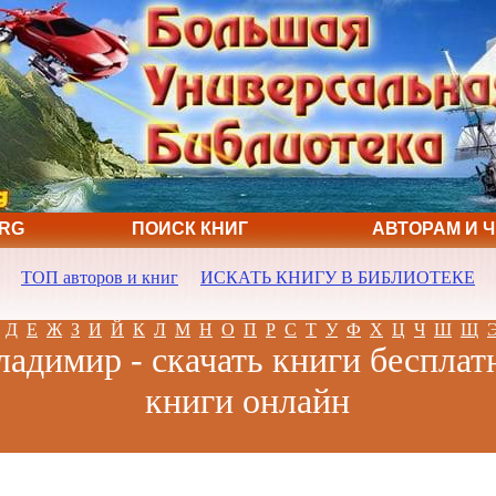
ORG
ПОИСК КНИГ
АВТОРАМ И 
ТОП авторов и книг
ИСКАТЬ КНИГУ В БИБЛИОТЕКЕ
Д
Е
Ж
З
И
Й
К
Л
М
Н
О
П
Р
С
Т
У
Ф
Х
Ц
Ч
Ш
Щ
адимир - скачать книги бесплат
книги онлайн