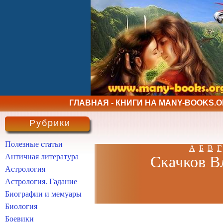
ГЛАВНАЯ - КНИГИ НА MANY-BOOKS.
Рубрики
Полезные статьи
А
Б
В
Г
Античная литература
Скачков Вл
Астрология
Астрология. Гадание
Биографии и мемуары
Биология
Боевики