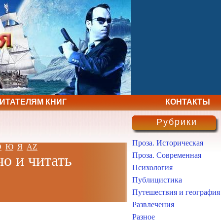
ЧИТАТЕЛЯМ КНИГ
КОНТАКТЫ
Рубрики
Проза. Историческая
Э
Ю
Я
AZ
Проза. Современная
но и читать
Психология
Публицистика
Путешествия и география
Развлечения
Разное