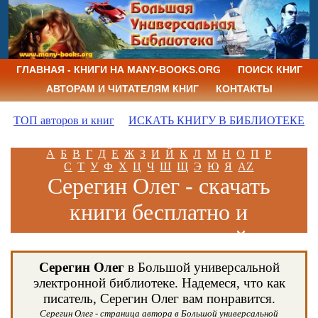
ГЛАВНАЯ - КНИГИ НА MANY-BOOKS.ORG
ПОИСК КНИГ
АВТОРАМ И ЧИТАТЕЛЯМ КНИГ
КОНТАКТЫ
ТОП авторов и книг
ИСКАТЬ КНИГУ В БИБЛИОТЕКЕ
А
Б
В
Г
Д
Е
Ж
З
И
Й
К
Л
М
Н
О
П
Р
С
Т
У
Ф
Х
Ц
Ч
Ш
Щ
Э
Ю
Я
AZ
Серегин Олег - скачать
книги бесплатно и
читать книги онлайн
Серегин Олег
в Большой универсальной
электронной библиотеке. Надемеся, что как
писатель, Серегин Олег вам понравится.
Серегин Олег - страница автора в Большой универсальной