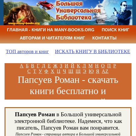
ГЛАВНАЯ - КНИГИ НА MANY-BOOKS.ORG
ПОИСК КНИГ
АВТОРАМ И ЧИТАТЕЛЯМ КНИГ
КОНТАКТЫ
ТОП авторов и книг
ИСКАТЬ КНИГУ В БИБЛИОТЕКЕ
А
Б
В
Г
Д
Е
Ж
З
И
Й
К
Л
М
Н
О
П
Р
С
Т
У
Ф
Х
Ц
Ч
Ш
Щ
Э
Ю
Я
AZ
Папсуев Роман - скачать
книги бесплатно и
читать книги онлайн
Папсуев Роман
в Большой универсальной
электронной библиотеке. Надемеся, что как
писатель, Папсуев Роман вам понравится.
Папсуев Роман - страница автора в Большой универсальной