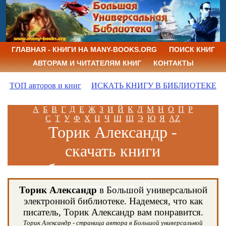
ГЛАВНАЯ - КНИГИ НА MANY-BOOKS.ORG
ПОИСК КНИГ
АВТОРАМ И ЧИТАТЕЛЯМ КНИГ
КОНТАКТЫ
ТОП авторов и книг
ИСКАТЬ КНИГУ В БИБЛИОТЕКЕ
А
Б
В
Г
Д
Е
Ж
З
И
Й
К
Л
М
Н
О
П
Р
С
Т
У
Ф
Х
Ц
Ч
Ш
Щ
Э
Ю
Я
AZ
Торик Александр -
скачать книги
бесплатно и читать
книги онлайн
Торик Александр
в Большой универсальной
электронной библиотеке. Надемеся, что как
писатель, Торик Александр вам понравится.
Торик Александр - страница автора в Большой универсальной