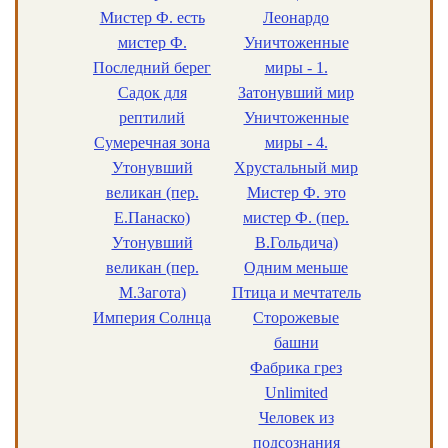
Мистер Ф. есть
Леонардо
мистер Ф.
Уничтоженные
Последний берег
миры - 1.
Садок для
Затонувший мир
рептилий
Уничтоженные
Сумеречная зона
миры - 4.
Утонувший
Хрустальный мир
великан (пер.
Мистер Ф. это
Е.Панаско)
мистер Ф. (пер.
Утонувший
В.Гольдича)
великан (пер.
Одним меньше
М.Загота)
Птица и мечтатель
Империя Солнца
Сторожевые
башни
Фабрика грез
Unlimited
Человек из
подсознания