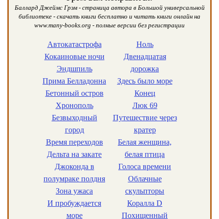
Баллард Джеймс Грэм - страница автора в Большой универсальной
библиотеке - скачать книги бесплатно и читать книги онлайн на
www.many-books.org - полные версии без регистрации
Автокатастрофа
Ноль
Кокаиновые ночи
Двенадцатая
Эндшпиль
дорожка
Прима Белладонна
Здесь было море
Бетонный остров
Конец
Хронополь
Люк 69
Безвыходный
Путешествие через
город
кратер
Время переходов
Белая женщина,
Дельта на закате
белая птица
Джоконда в
Голоса времени
полумраке полдня
Облачные
Зона ужаса
скульпторы
И пробуждается
Коралла D
море
Похищенный