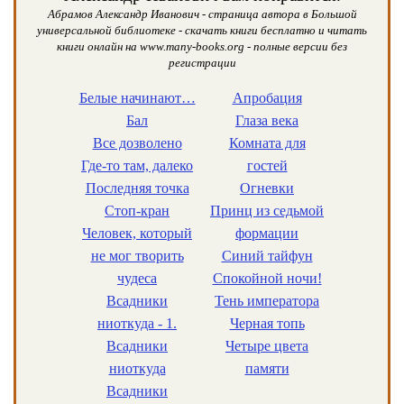
Абрамов Александр Иванович - страница автора в Большой
универсальной библиотеке - скачать книги бесплатно и читать
книги онлайн на www.many-books.org - полные версии без
регистрации
Белые начинают…
Апробация
Бал
Глаза века
Все дозволено
Комната для
Где-то там, далеко
гостей
Последняя точка
Огневки
Стоп-кран
Принц из седьмой
Человек, который
формации
не мог творить
Синий тайфун
чудеса
Спокойной ночи!
Всадники
Тень императора
ниоткуда - 1.
Черная топь
Всадники
Четыре цвета
ниоткуда
памяти
Всадники