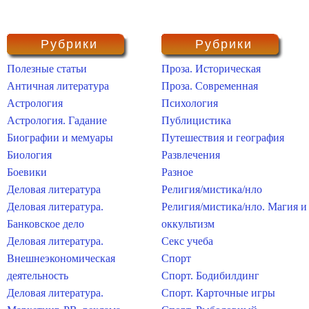
Рубрики
Рубрики
Полезные статьи
Проза. Историческая
Античная литература
Проза. Современная
Астрология
Психология
Астрология. Гадание
Публицистика
Биографии и мемуары
Путешествия и география
Биология
Развлечения
Боевики
Разное
Деловая литература
Религия/мистика/нло
Деловая литература.
Религия/мистика/нло. Магия и
Банковское дело
оккультизм
Деловая литература.
Секс учеба
Внешнеэкономическая
Спорт
деятельность
Спорт. Бодибилдинг
Деловая литература.
Спорт. Карточные игры