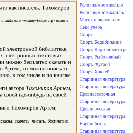
Религия/мистика/нло
что как писатель, Тихомиров
Религия/мистика/нло.
Магия и оккультизм
 онлайн на www.many-books.org - полные
Секс учеба
Спорт
Спорт. Бодибилдинг
той электронной библиотеке.
Спорт. Карточные игры
ых электронных текстовых
Спорт. Рыболовный
и можно бесплатно скачать и
Спорт. Футбол
в Артем, то можно поискать
Спорт. Хоккей
ию, в том числе и по книгам
Старинная литература
Старинная литература.
иги автора
Тихомиров Артем
,
 своей где-нибудь на своей
Древневосточная
Старинная литература.
книги Тихомиров Артем,
Древнерусская
Старинная литература.
казы, скачать, читать, бесплатно,
Европейская
Старинная литература.