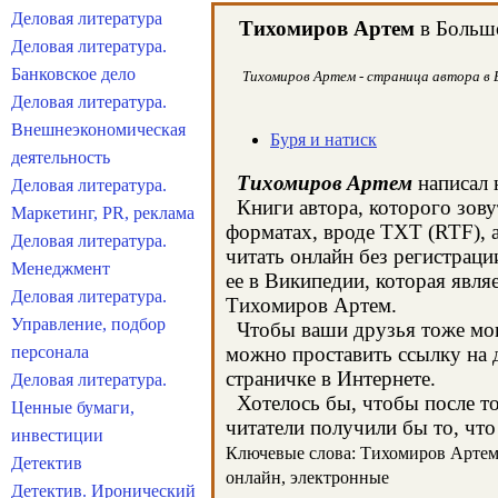
Деловая литература
Тихомиров Артем
в Большо
Деловая литература.
Банковское дело
Тихомиров Артем - страница автора в Б
Деловая литература.
Внешнеэкономическая
Буря и натиск
деятельность
Тихомиров Артем
написал 
Деловая литература.
Книги автора, которого зову
Маркетинг, PR, реклама
форматах, вроде TXT (RTF), 
Деловая литература.
читать онлайн без регистрац
Менеджмент
ее в Википедии, которая явл
Деловая литература.
Тихомиров Артем.
Управление, подбор
Чтобы ваши друзья тоже могл
персонала
можно проставить ссылку на 
страничке в Интернете.
Деловая литература.
Хотелось бы, чтобы после то
Ценные бумаги,
читатели получили бы то, что
инвестиции
Ключевые слова: Тихомиров Артем, 
Детектив
онлайн, электронные
Детектив. Иронический