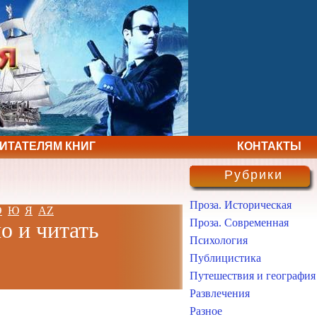
ЧИТАТЕЛЯМ КНИГ
КОНТАКТЫ
Рубрики
Проза. Историческая
Э
Ю
Я
AZ
Проза. Современная
о и читать
Психология
Публицистика
Путешествия и география
Развлечения
Разное