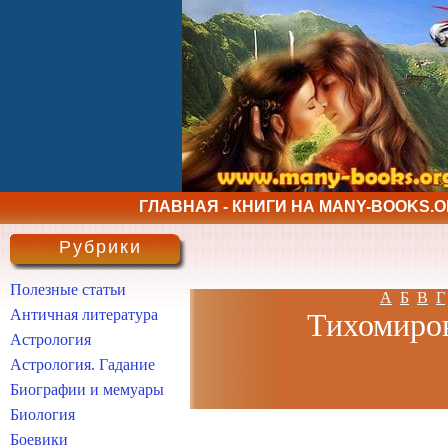
ГЛАВНАЯ - КНИГИ НА MANY-BOOKS.
Рубрики
Полезные статьи
А
Б
В
Г
Античная литература
Тихомиров
Астрология
Астрология. Гадание
Биографии и мемуары
Биология
Боевики