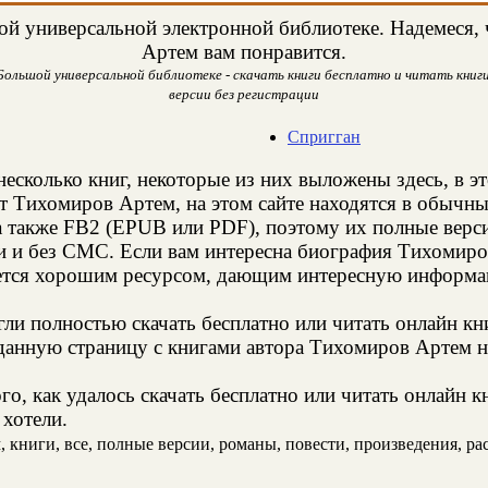
й универсальной электронной библиотеке. Надемеся, 
Артем вам понравится.
ольшой универсальной библиотеке - скачать книги бесплатно и читать книги
версии без регистрации
Спригган
несколько книг, некоторые из них выложены здесь, в э
т Тихомиров Артем, на этом сайте находятся в обычн
а также FB2 (EPUB или PDF), поэтому их полные верси
ии и без СМС. Если вам интересна биография Тихомиро
яется хорошим ресурсом, дающим интересную информац
и полностью скачать бесплатно или читать онлайн кн
данную страницу с книгами автора Тихомиров Артем на
го, как удалось скачать бесплатно или читать онлайн 
 хотели.
книги, все, полные версии, романы, повести, произведения, расс