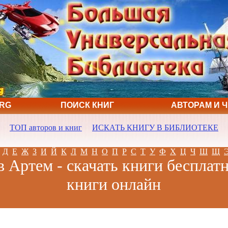
ORG
ПОИСК КНИГ
АВТОРАМ И 
ТОП авторов и книг
ИСКАТЬ КНИГУ В БИБЛИОТЕКЕ
Д
Е
Ж
З
И
Й
К
Л
М
Н
О
П
Р
С
Т
У
Ф
Х
Ц
Ч
Ш
Щ
 Артем - скачать книги бесплатн
книги онлайн