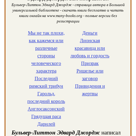
Бульвер-Литтон Эдвард Джордж - страница автора в Большой
универсальной библиотеке - скачать книги бесплатно и читать
книги онлайн на www.many-books.org - полные версии без
регистрации
Мы не так плохи,
Деньги
как кажемся или
Лионская
различные
красавица или
стороны
любовь и гордость
человеческого
Призрак
характера
Ришелье или
Последний
заговор
римский трибун
Привидения и
Гарольд,
жертвы
последний король
Англосаксонский
Грядущая раса
Дарнлей
Бульвер-Литтон Эдвард Джордж
написал