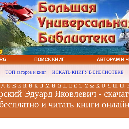
ORG
ПОИСК КНИГ
АВТОРАМ И 
ТОП авторов и книг
ИСКАТЬ КНИГУ В БИБЛИОТЕКЕ
Д
Е
Ж
З
И
Й
К
Л
М
Н
О
П
Р
С
Т
У
Ф
Х
Ц
Ч
Ш
Щ
рский Эдуард Яковлевич - скачат
бесплатно и читать книги онлай