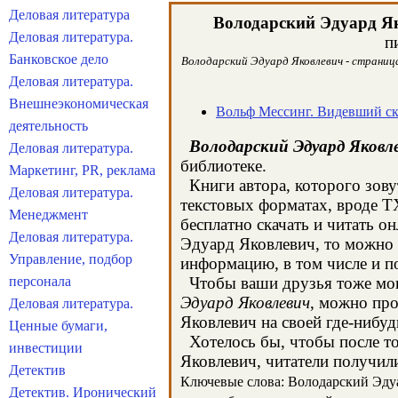
Деловая литература
Володарский Эдуард Я
Деловая литература.
п
Банковское дело
Володарский Эдуард Яковлевич - страница
Деловая литература.
Внешнеэкономическая
Вольф Мессинг. Видевший ск
деятельность
Володарский Эдуард Яковл
Деловая литература.
библиотеке.
Маркетинг, PR, реклама
Книги автора, которого зову
Деловая литература.
текстовых форматах, вроде T
Менеджмент
бесплатно скачать и читать о
Деловая литература.
Эдуард Яковлевич, то можно 
Управление, подбор
информацию, в том числе и п
персонала
Чтобы ваши друзья тоже могл
Эдуард Яковлевич
, можно про
Деловая литература.
Яковлевич на своей где-нибуд
Ценные бумаги,
Хотелось бы, чтобы после то
инвестиции
Яковлевич, читатели получили
Детектив
Ключевые слова: Володарский Эдуар
Детектив. Иронический