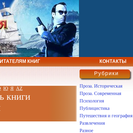
ЧИТАТЕЛЯМ КНИГ
КОНТАКТЫ
Рубрики
Проза. Историческая
Э
Ю
Я
AZ
Проза. Современная
ь книги
Психология
н
Публицистика
Путешествия и география
Развлечения
Разное