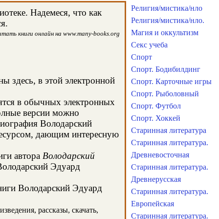
Религия/мистика/нло
отеке. Надемеся, что как
Религия/мистика/нло.
я.
Магия и оккультизм
итать книги онлайн на www.many-books.org
Секс учеба
Спорт
Спорт. Бодибилдинг
ны здесь, в этой электронной
Спорт. Карточные игры
Спорт. Рыболовный
дятся в обычных электронных
Спорт. Футбол
олные версии можно
Спорт. Хоккей
 биография Володарский
Старинная литература
ресурсом, дающим интересную
Старинная литература.
иги автора
Володарский
Древневосточная
 Володарский Эдуард
Старинная литература.
Древнерусская
книги Володарский Эдуард
Старинная литература.
Европейская
зведения, рассказы, скачать,
Старинная литература.