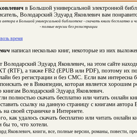
ковлевич
в Большой универсальной электронной библи
исатель, Володарский Эдуард Яковлевич вам понравитс
 автора в Большой универсальной библиотеке - скачать книги бесплатно и ч
- полные версии без регистрации
возь время
евич
написал несколько книг, некоторые из них выложе
т Володарский Эдуард Яковлевич, на этом сайте нахо
XT (RTF), а также FB2 (EPUB или PDF), поэтому их п
нлайн без регистрации и без СМС. Если вам интересна
поискать ее в Википедии, которая является хорошим 
о книгам Володарский Эдуард Яковлевич.
и полностью скачать бесплатно или читать онлайн кн
ставить ссылку на данную страницу с книгами автора
ь на своей страничке в Интернете.
го, как удалось скачать бесплатно или читать онлайн 
 бы то, что хотели.
д Яковлевич, книги, все, полные версии, романы, повести, прои