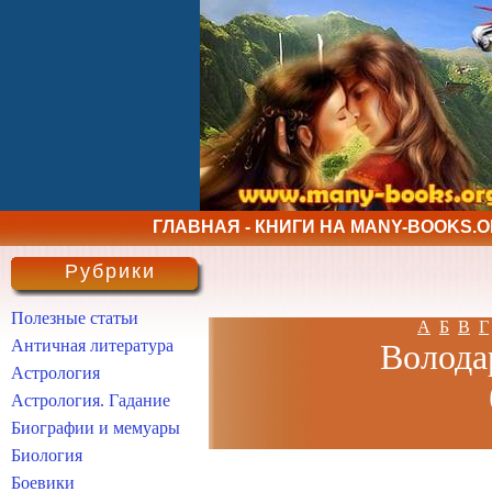
ГЛАВНАЯ - КНИГИ НА MANY-BOOKS.
Рубрики
Полезные статьи
А
Б
В
Г
Античная литература
Волода
Астрология
Астрология. Гадание
Биографии и мемуары
Биология
Боевики