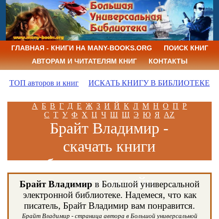
ГЛАВНАЯ - КНИГИ НА MANY-BOOKS.ORG
ПОИСК КНИГ
АВТОРАМ И ЧИТАТЕЛЯМ КНИГ
КОНТАКТЫ
ТОП авторов и книг
ИСКАТЬ КНИГУ В БИБЛИОТЕКЕ
А
Б
В
Г
Д
Е
Ж
З
И
Й
К
Л
М
Н
О
П
Р
С
Т
У
Ф
Х
Ц
Ч
Ш
Щ
Э
Ю
Я
AZ
Брайт Владимир -
скачать книги
бесплатно и читать
книги онлайн
Брайт Владимир
в Большой универсальной
электронной библиотеке. Надемеся, что как
писатель, Брайт Владимир вам понравится.
Брайт Владимир - страница автора в Большой универсальной