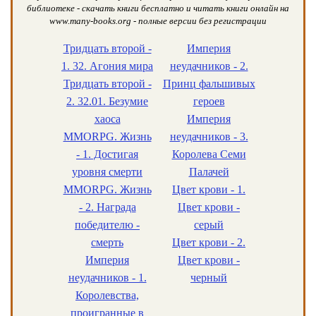
библиотеке - скачать книги бесплатно и читать книги онлайн на
www.many-books.org - полные версии без регистрации
Тридцать второй -
Империя
1. 32. Агония мира
неудачников - 2.
Тридцать второй -
Принц фальшивых
2. 32.01. Безумие
героев
хаоса
Империя
MMORPG. Жизнь
неудачников - 3.
- 1. Достигая
Королева Семи
уровня смерти
Палачей
MMORPG. Жизнь
Цвет крови - 1.
- 2. Награда
Цвет крови -
победителю -
серый
смерть
Цвет крови - 2.
Империя
Цвет крови -
неудачников - 1.
черный
Королевства,
проигранные в