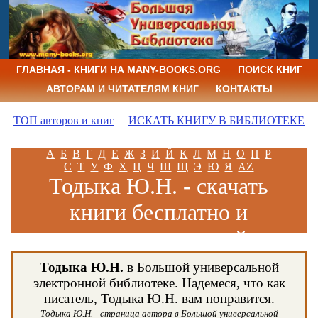
ГЛАВНАЯ - КНИГИ НА MANY-BOOKS.ORG
ПОИСК КНИГ
АВТОРАМ И ЧИТАТЕЛЯМ КНИГ
КОНТАКТЫ
ТОП авторов и книг
ИСКАТЬ КНИГУ В БИБЛИОТЕКЕ
А
Б
В
Г
Д
Е
Ж
З
И
Й
К
Л
М
Н
О
П
Р
С
Т
У
Ф
Х
Ц
Ч
Ш
Щ
Э
Ю
Я
AZ
Тодыка Ю.Н. - скачать
книги бесплатно и
читать книги онлайн
Тодыка Ю.Н.
в Большой универсальной
электронной библиотеке. Надемеся, что как
писатель, Тодыка Ю.Н. вам понравится.
Тодыка Ю.Н. - страница автора в Большой универсальной