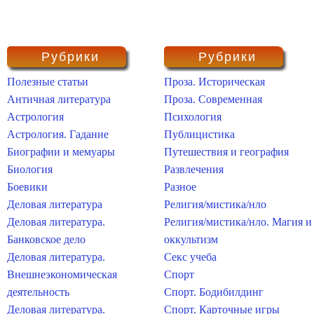
Рубрики
Рубрики
Полезные статьи
Проза. Историческая
Античная литература
Проза. Современная
Астрология
Психология
Астрология. Гадание
Публицистика
Биографии и мемуары
Путешествия и география
Биология
Развлечения
Боевики
Разное
Деловая литература
Религия/мистика/нло
Деловая литература.
Религия/мистика/нло. Магия и
Банковское дело
оккультизм
Деловая литература.
Секс учеба
Внешнеэкономическая
Спорт
деятельность
Спорт. Бодибилдинг
Деловая литература.
Спорт. Карточные игры