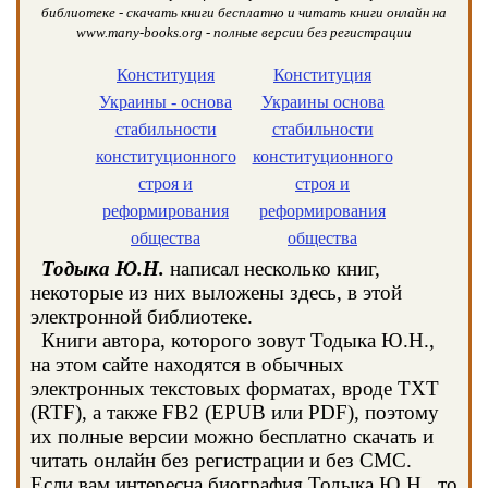
библиотеке - скачать книги бесплатно и читать книги онлайн на
www.many-books.org - полные версии без регистрации
Конституция
Конституция
Украины - основа
Украины основа
стабильности
стабильности
конституционного
конституционного
строя и
строя и
реформирования
реформирования
общества
общества
Тодыка Ю.Н.
написал несколько книг,
некоторые из них выложены здесь, в этой
электронной библиотеке.
Книги автора, которого зовут Тодыка Ю.Н.,
на этом сайте находятся в обычных
электронных текстовых форматах, вроде TXT
(RTF), а также FB2 (EPUB или PDF), поэтому
их полные версии можно бесплатно скачать и
читать онлайн без регистрации и без СМС.
Если вам интересна биография Тодыка Ю.Н., то