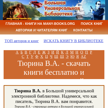
ГЛАВНАЯ - КНИГИ НА MANY-BOOKS.ORG
ПОИСК КНИГ
АВТОРАМ И ЧИТАТЕЛЯМ КНИГ
КОНТАКТЫ
ТОП авторов и книг
ИСКАТЬ КНИГУ В БИБЛИОТЕКЕ
А
Б
В
Г
Д
Е
Ж
З
И
Й
К
Л
М
Н
О
П
Р
С
Т
У
Ф
Х
Ц
Ч
Ш
Щ
Э
Ю
Я
AZ
Тюрина В.А. - скачать
книги бесплатно и
читать книги онлайн
Тюрина В.А.
в Большой универсальной
электронной библиотеке. Надемеся, что как
писатель, Тюрина В.А. вам понравится.
Тюрина В.А. - страница автора в Большой универсальной