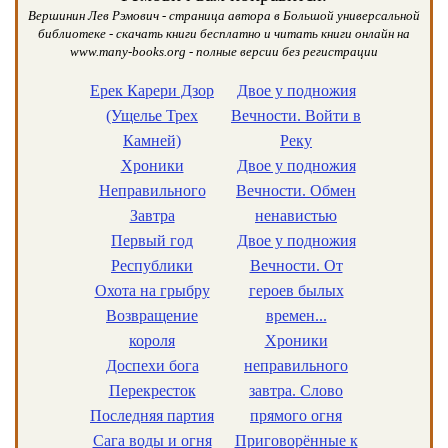
Вершинин Лев Рэмович - страница автора в Большой универсальной
библиотеке - скачать книги бесплатно и читать книги онлайн на
www.many-books.org - полные версии без регистрации
Ерек Карери Дзор
Двое у подножия
(Ущелье Трех
Вечности. Войти в
Камней)
Реку
Хроники
Двое у подножия
Неправильного
Вечности. Обмен
Завтра
ненавистью
Первый год
Двое у подножия
Республики
Вечности. От
Охота на грыбру
героев былых
Возвращение
времен...
короля
Хроники
Доспехи бога
неправильного
Перекресток
завтра. Слово
Последняя партия
прямого огня
Сага воды и огня
Приговорённые к