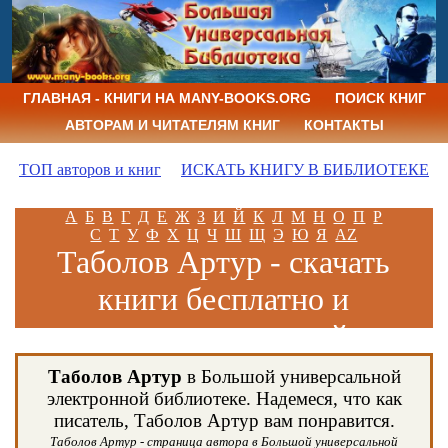
ГЛАВНАЯ - КНИГИ НА MANY-BOOKS.ORG
ПОИСК КНИГ
АВТОРАМ И ЧИТАТЕЛЯМ КНИГ
КОНТАКТЫ
ТОП авторов и книг
ИСКАТЬ КНИГУ В БИБЛИОТЕКЕ
А
Б
В
Г
Д
Е
Ж
З
И
Й
К
Л
М
Н
О
П
Р
С
Т
У
Ф
Х
Ц
Ч
Ш
Щ
Э
Ю
Я
AZ
Таболов Артур - скачать
книги бесплатно и
читать книги онлайн
Таболов Артур
в Большой универсальной
электронной библиотеке. Надемеся, что как
писатель, Таболов Артур вам понравится.
Таболов Артур - страница автора в Большой универсальной