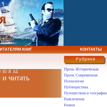
ЧИТАТЕЛЯМ КНИГ
КОНТАКТЫ
Рубрики
Проза. Историческая
Э
Ю
Я
AZ
Проза. Современная
 и читать
Психология
Публицистика
Путешествия и география
Развлечения
Разное