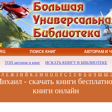
ORG
ПОИСК КНИГ
АВТОРАМ И 
ТОП авторов и книг
ИСКАТЬ КНИГУ В БИБЛИОТЕКЕ
Д
Е
Ж
З
И
Й
К
Л
М
Н
О
П
Р
С
Т
У
Ф
Х
Ц
Ч
Ш
Щ
ихаил - скачать книги бесплатно
книги онлайн