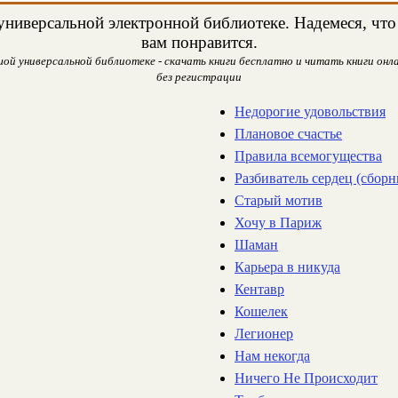
ниверсальной электронной библиотеке. Надемеся, что
вам понравится.
ой универсальной библиотеке - скачать книги бесплатно и читать книги онла
без регистрации
Недорогие удовольствия
Плановое счастье
Правила всемогущества
Разбиватель сердец (сборн
Старый мотив
Хочу в Париж
Шаман
Карьера в никуда
Кентавр
Кошелек
Легионер
Нам некогда
Ничего Не Происходит