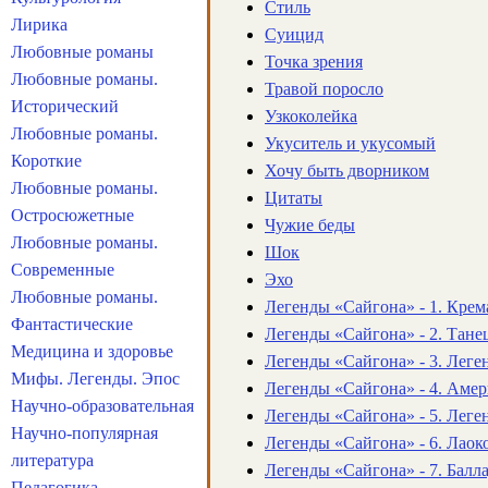
Стиль
Лирика
Суицид
Любовные романы
Точка зрения
Любовные романы.
Травой поросло
Исторический
Узкоколейка
Любовные романы.
Укуситель и укусомый
Короткие
Хочу быть дворником
Любовные романы.
Цитаты
Остросюжетные
Чужие беды
Любовные романы.
Шок
Современные
Эхо
Любовные романы.
Легенды «Сайгона» - 1. Кре
Фантастические
Легенды «Сайгона» - 2. Тане
Медицина и здоровье
Легенды «Сайгона» - 3. Леге
Мифы. Легенды. Эпос
Легенды «Сайгона» - 4. Аме
Научно-образовательная
Легенды «Сайгона» - 5. Леге
Научно-популярная
Легенды «Сайгона» - 6. Лаок
литература
Легенды «Сайгона» - 7. Балл
Педагогика