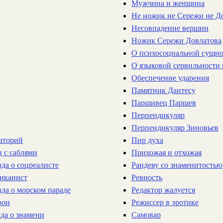
Мужчина и женщина
Не ножик не Сережи не Д
Несовпадение вершин
Ножик Сережи Довлатова
О психосоциальной сущно
О языковой сервильности 
Обеспечение ударения
Памятник Дантесу
Паршивец Паршев
Перпендикуляр
Перпендикуляр Зиновьев
маторий
Пир духа
ц с саблями
Прихожая и отхожая
нда о соцреалисте
Рандеву со знаменитостью
риканист
Ревность
нда о морском параде
Редактор жалуется
оон
Режиссер в эротике
ада о знамени
Самовар