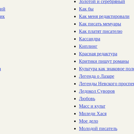
Золотой и серебряный
рий
Как бы
ик
Как меня редактировали
Как писать мемуары
Как платят писателю
Кассандра
Киплинг
Красная редактура
Критики пишут романы
а
Культура как знаковое пол
Легенда о Лазаре
Легенды Невского проспек
Ледокол Суворов
Любовь
Масс и культ
Миледи Хася
Мое дело
Молодой писатель