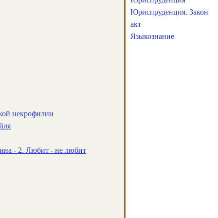
Юриспруденция. Закон
акт
Языкознание
кой некрофилии
йля
на - 2. Любит - не любит