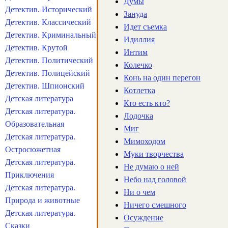
Думы
Детектив. Исторический
Зануда
Детектив. Классический
Идет съемка
Детектив. Криминальный
Идиллия
Детектив. Крутой
Интим
Детектив. Политический
Колечко
Детектив. Полицейский
Конь на один перегон
Детектив. Шпионский
Котлетка
Детская литература
Кто есть кто?
Детская литература.
Лодочка
Образовательная
Миг
Детская литература.
Мимоходом
Остросюжетная
Муки творчества
Детская литература.
Не думаю о ней
Приключения
Небо над головой
Детская литература.
Ни о чем
Природа и животные
Ничего смешного
Детская литература.
Осуждение
Сказки