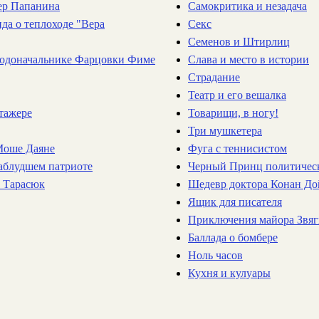
зер Папанина
Самокритика и незадача
нда о теплоходе "Вера
Секс
Семенов и Штирлиц
о родоначальнике Фарцовки Фиме
Слава и место в истории
Страдание
Театр и его вешалка
стажере
Товарищи, в ногу!
Три мушкетера
 Моше Даяне
Фуга с теннисистом
 заблудшем патриоте
Черный Принц политичес
к Тарасюк
Шедевр доктора Конан До
Ящик для писателя
Приключения майора Звяги
Баллада о бомбере
Ноль часов
Кухня и кулуары