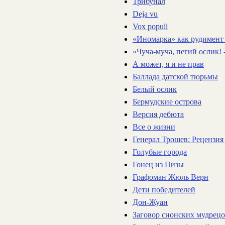
Трибунал
Deja vu
Vox populi
«Иномарка» как рудимент
«Чуча-муча, пегий ослик! 
А может, я и не прав
Баллада датской тюрьмы
Белый ослик
Бермудские острова
Версия дебюта
Все о жизни
Генерал Трошев: Рецензи
Голубые города
Гонец из Пизы
Графоман Жюль Верн
Дети победителей
Дон-Жуан
Заговор сионских мудрец