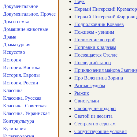
Паук
Документальное
Первый Питерский Кремато
Документальное. Прочее
Первый Питерский Фарцовщ
Дом и семья
Подполковник Ковалев
Домашние животные
Поживем - увидим
Драма
Положение во гроб
Драматургия
Поправки к задачам
Искусство
Посвящается Стелле
История
Последний танец
История. Востока
Приключения майора Звягин
История. Европы
Про Валентина Зорина
История. России
Разные судьбы
Классика
Рыжик
Классика. Русская
Свистульки
Классика. Советская
Свободу не подарят
Классика. Украинская
Святой из десанта
Контркультура
Сестрам по серьгам
Кулинария
Сопутствующие условия
Культурология