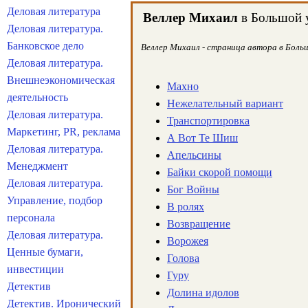
Деловая литература
Веллер Михаил
в Большой у
Деловая литература.
Банковское дело
Веллер Михаил - страница автора в Больш
Деловая литература.
Внешнеэкономическая
Махно
деятельность
Нежелательный вариант
Деловая литература.
Транспортировка
Маркетинг, PR, реклама
А Вот Те Шиш
Деловая литература.
Апельсины
Менеджмент
Байки скорой помощи
Деловая литература.
Бог Войны
Управление, подбор
В ролях
персонала
Возвращение
Деловая литература.
Ворожея
Ценные бумаги,
Голова
инвестиции
Гуру
Детектив
Долина идолов
Детектив. Иронический