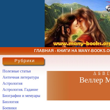
ГЛАВНАЯ - КНИГИ НА MANY-BOOKS.
Рубрики
Полезные статьи
А
Б
В
Г
Античная литература
Веллер М
Астрология
Астрология. Гадание
Биографии и мемуары
Биология
Боевики