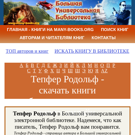
ГЛАВНАЯ - КНИГИ НА MANY-BOOKS.ORG
ПОИСК КНИГ
АВТОРАМ И ЧИТАТЕЛЯМ КНИГ
КОНТАКТЫ
ТОП авторов и книг
ИСКАТЬ КНИГУ В БИБЛИОТЕКЕ
А
Б
В
Г
Д
Е
Ж
З
И
Й
К
Л
М
Н
О
П
Р
С
Т
У
Ф
Х
Ц
Ч
Ш
Щ
Э
Ю
Я
AZ
Тепфер Родольф -
скачать книги
бесплатно и читать
книги онлайн
Тепфер Родольф
в Большой универсальной
электронной библиотеке. Надемеся, что как
писатель, Тепфер Родольф вам понравится.
Тепфер Родольф - страница автора в Большой универсальной