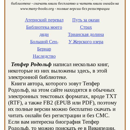
библиотеке - скачать книги бесплатно и читать книги онлайн на
www.many-books.org - полные версии без регистрации
Атернский перевал
Путь за океан
Библиотека моего
Страх
дяди
Трианская долина
Большой Сен-
У Жерского озера
Бернар
Наследство
Тепфер Родольф
написал несколько книг,
некоторые из них выложены здесь, в этой
электронной библиотеке.
Книги автора, которого зовут Тепфер
Родольф, на этом сайте находятся в обычных
электронных текстовых форматах, вроде TXT
(RTF), а также FB2 (EPUB или PDF), поэтому
их полные версии можно бесплатно скачать и
читать онлайн без регистрации и без СМС.
Если вам интересна биография Тепфер
Родольф, то можно поискать ее в Википедии,