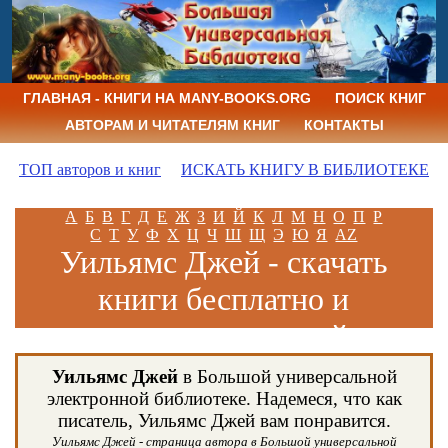
ГЛАВНАЯ - КНИГИ НА MANY-BOOKS.ORG
ПОИСК КНИГ
АВТОРАМ И ЧИТАТЕЛЯМ КНИГ
КОНТАКТЫ
ТОП авторов и книг
ИСКАТЬ КНИГУ В БИБЛИОТЕКЕ
А
Б
В
Г
Д
Е
Ж
З
И
Й
К
Л
М
Н
О
П
Р
С
Т
У
Ф
Х
Ц
Ч
Ш
Щ
Э
Ю
Я
AZ
Уильямс Джей - скачать
книги бесплатно и
читать книги онлайн
Уильямс Джей
в Большой универсальной
электронной библиотеке. Надемеся, что как
писатель, Уильямс Джей вам понравится.
Уильямс Джей - страница автора в Большой универсальной