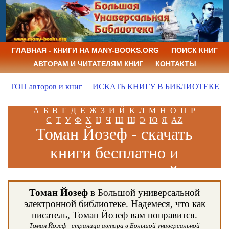
ГЛАВНАЯ - КНИГИ НА MANY-BOOKS.ORG
ПОИСК КНИГ
АВТОРАМ И ЧИТАТЕЛЯМ КНИГ
КОНТАКТЫ
ТОП авторов и книг
ИСКАТЬ КНИГУ В БИБЛИОТЕКЕ
А
Б
В
Г
Д
Е
Ж
З
И
Й
К
Л
М
Н
О
П
Р
С
Т
У
Ф
Х
Ц
Ч
Ш
Щ
Э
Ю
Я
AZ
Томан Йозеф - скачать
книги бесплатно и
читать книги онлайн
Томан Йозеф
в Большой универсальной
электронной библиотеке. Надемеся, что как
писатель, Томан Йозеф вам понравится.
Томан Йозеф - страница автора в Большой универсальной