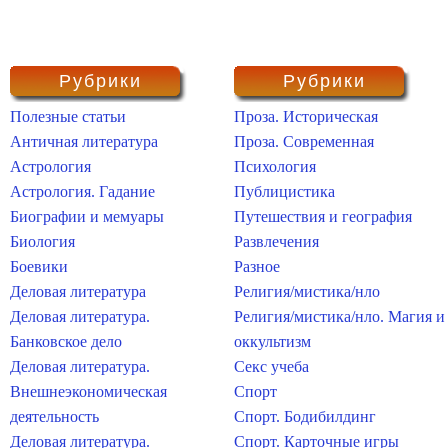
Рубрики
Рубрики
Полезные статьи
Проза. Историческая
Античная литература
Проза. Современная
Астрология
Психология
Астрология. Гадание
Публицистика
Биографии и мемуары
Путешествия и география
Биология
Развлечения
Боевики
Разное
Деловая литература
Религия/мистика/нло
Деловая литература.
Религия/мистика/нло. Магия и
Банковское дело
оккультизм
Деловая литература.
Секс учеба
Внешнеэкономическая
Спорт
деятельность
Спорт. Бодибилдинг
Деловая литература.
Спорт. Карточные игры