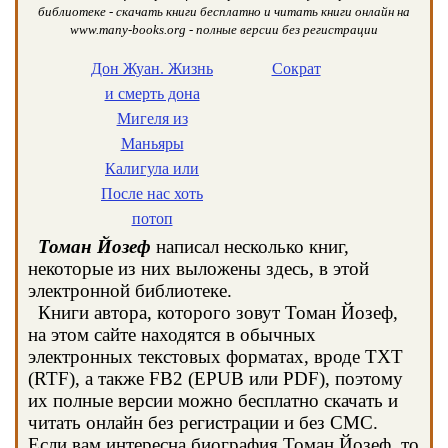
библиотеке - скачать книги бесплатно и читать книги онлайн на
www.many-books.org - полные версии без регистрации
Дон Жуан. Жизнь
Сократ
и смерть дона
Мигеля из
Маньяры
Калигула или
После нас хоть
потоп
Томан Йозеф
написал несколько книг,
некоторые из них выложены здесь, в этой
электронной библиотеке.
Книги автора, которого зовут Томан Йозеф,
на этом сайте находятся в обычных
электронных текстовых форматах, вроде TXT
(RTF), а также FB2 (EPUB или PDF), поэтому
их полные версии можно бесплатно скачать и
читать онлайн без регистрации и без СМС.
Если вам интересна биография Томан Йозеф, то