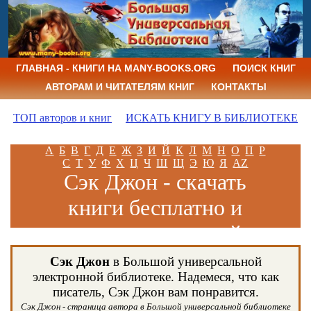
ГЛАВНАЯ - КНИГИ НА MANY-BOOKS.ORG
ПОИСК КНИГ
АВТОРАМ И ЧИТАТЕЛЯМ КНИГ
КОНТАКТЫ
ТОП авторов и книг
ИСКАТЬ КНИГУ В БИБЛИОТЕКЕ
А
Б
В
Г
Д
Е
Ж
З
И
Й
К
Л
М
Н
О
П
Р
С
Т
У
Ф
Х
Ц
Ч
Ш
Щ
Э
Ю
Я
AZ
Сэк Джон - скачать
книги бесплатно и
читать книги онлайн
Сэк Джон
в Большой универсальной
электронной библиотеке. Надемеся, что как
писатель, Сэк Джон вам понравится.
Сэк Джон - страница автора в Большой универсальной библиотеке