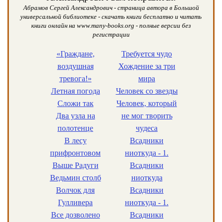
Абрамов Сергей Александрович - страница автора в Большой
универсальной библиотеке - скачать книги бесплатно и читать
книги онлайн на www.many-books.org - полные версии без
регистрации
«Граждане,
Требуется чудо
воздушная
Хождение за три
тревога!»
мира
Летная погода
Человек со звезды
Сложи так
Человек, который
Два узла на
не мог творить
полотенце
чудеса
В лесу
Всадники
прифронтовом
ниоткуда - 1.
Выше Радуги
Всадники
Ведьмин столб
ниоткуда
Волчок для
Всадники
Гулливера
ниоткуда - 1.
Все дозволено
Всадники