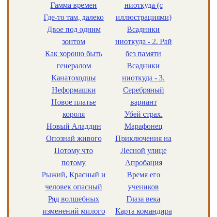
Гамма времен
ниоткуда (с
Где-то там, далеко
иллюстрациями)
Двое под одним
Всадники
зонтом
ниоткуда - 2. Рай
Как хорошо быть
без памяти
генералом
Всадники
Канатоходцы
ниоткуда - 3.
Неформашки
Серебряный
Новое платье
вариант
короля
Убей страх.
Новый Аладдин
Марафонец
Опознай живого
Приключения на
Потому что
Лесной улице
потому
Апробация
Рыжий, Красный и
Время его
человек опасный
учеников
Ряд волшебных
Глаза века
изменений милого
Карта командира