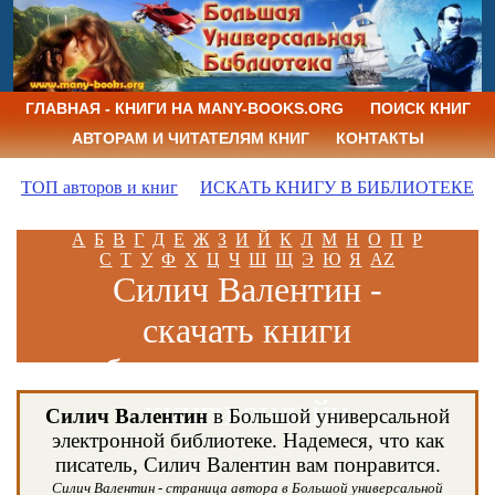
ГЛАВНАЯ - КНИГИ НА MANY-BOOKS.ORG
ПОИСК КНИГ
АВТОРАМ И ЧИТАТЕЛЯМ КНИГ
КОНТАКТЫ
ТОП авторов и книг
ИСКАТЬ КНИГУ В БИБЛИОТЕКЕ
А
Б
В
Г
Д
Е
Ж
З
И
Й
К
Л
М
Н
О
П
Р
С
Т
У
Ф
Х
Ц
Ч
Ш
Щ
Э
Ю
Я
AZ
Силич Валентин -
скачать книги
бесплатно и читать
книги онлайн
Силич Валентин
в Большой универсальной
электронной библиотеке. Надемеся, что как
писатель, Силич Валентин вам понравится.
Силич Валентин - страница автора в Большой универсальной