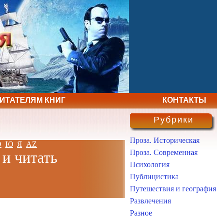
ЧИТАТЕЛЯМ КНИГ
КОНТАКТЫ
Рубрики
Проза. Историческая
Э
Ю
Я
AZ
Проза. Современная
 и читать
Психология
Публицистика
Путешествия и география
Развлечения
Разное