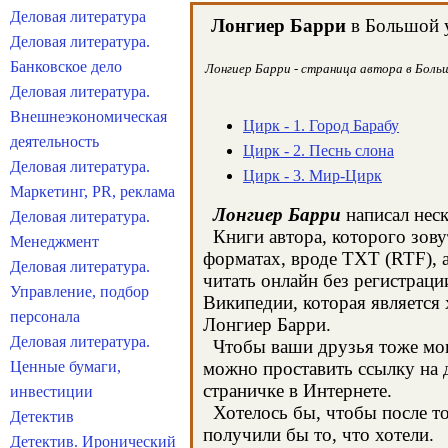
Деловая литература
Лонгиер Барри
в Большой у
Деловая литература.
Банковское дело
Лонгиер Барри - страница автора в Больш
Деловая литература.
Внешнеэкономическая
Цирк - 1. Город Барабу
деятельность
Цирк - 2. Песнь слона
Деловая литература.
Цирк - 3. Мир-Цирк
Маркетинг, PR, реклама
Лонгиер Барри
написал неск
Деловая литература.
Книги автора, которого зову
Менеджмент
форматах, вроде TXT (RTF), 
Деловая литература.
читать онлайн без регистраци
Управление, подбор
Википедии, которая является
персонала
Лонгиер Барри.
Деловая литература.
Чтобы ваши друзья тоже могл
Ценные бумаги,
можно проставить ссылку на д
страничке в Интернете.
инвестиции
Хотелось бы, чтобы после тог
Детектив
получили бы то, что хотели.
Детектив. Иронический