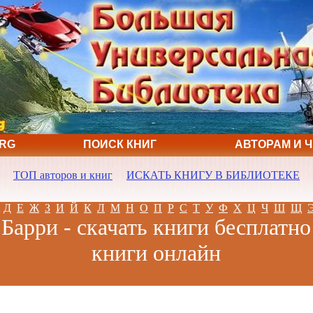
ORG
ПОИСК КНИГ
АВТОРАМ И 
ТОП авторов и книг
ИСКАТЬ КНИГУ В БИБЛИОТЕКЕ
Д
Е
Ж
З
И
Й
К
Л
М
Н
О
П
Р
С
Т
У
Ф
Х
Ц
Ч
Ш
Щ
Барри - скачать книги бесплатно
книги онлайн