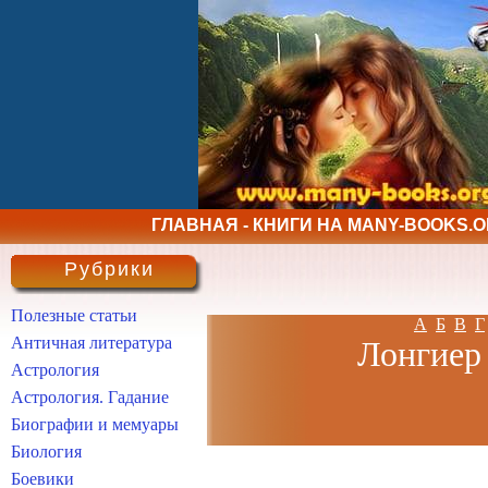
ГЛАВНАЯ - КНИГИ НА MANY-BOOKS.
Рубрики
Полезные статьи
А
Б
В
Г
Античная литература
Лонгиер 
Астрология
Астрология. Гадание
Биографии и мемуары
Биология
Боевики