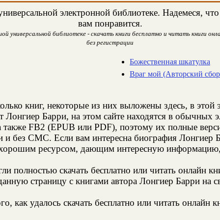
ниверсальной электронной библиотеке. Надемеся, что 
вам понравится.
ой универсальной библиотеке - скачать книги бесплатно и читать книги онла
без регистрации
Божественная шкатулка
Враг мой (Авторский сбо
олько книг, некоторые из них выложены здесь, в этой 
т Лонгиер Барри, на этом сайте находятся в обычных 
а также FB2 (EPUB или PDF), поэтому их полные верси
и и без СМС. Если вам интересна биография Лонгиер Б
 хорошим ресурсом, дающим интересную информацию, 
и полностью скачать бесплатно или читать онлайн кн
анную страницу с книгами автора Лонгиер Барри на св
о, как удалось скачать бесплатно или читать онлайн к