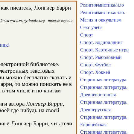
Религия/мистика/нло
как писатель, Лонгиер Барри
Религия/мистика/нло.
Магия и оккультизм
йн на www.many-books.org - полные версии
Секс учеба
Спорт
Спорт. Бодибилдинг
рник)
Спорт. Карточные игры
Спорт. Рыболовный
электронной библиотеке.
Спорт. Футбол
электронных текстовых
Спорт. Хоккей
и можно бесплатно скачать и
Старинная литература
арри, то можно поискать ее в
Старинная литература.
в том числе и по книгам
Древневосточная
Старинная литература.
иги автора
Лонгиер Барри
,
оей где-нибудь на своей
Древнерусская
Старинная литература.
ниги Лонгиер Барри, читатели
Европейская
Старинная литература.