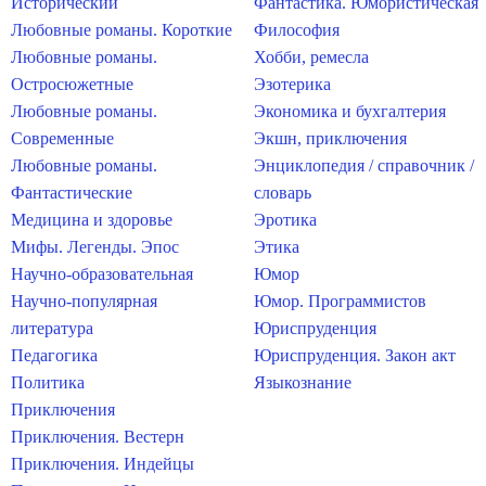
Исторический
Фантастика. Юмористическая
Любовные романы. Короткие
Философия
Любовные романы.
Хобби, ремесла
Остросюжетные
Эзотерика
Любовные романы.
Экономика и бухгалтерия
Современные
Экшн, приключения
Любовные романы.
Энциклопедия / справочник /
Фантастические
словарь
Медицина и здоровье
Эротика
Мифы. Легенды. Эпос
Этика
Научно-образовательная
Юмор
Научно-популярная
Юмор. Программистов
литература
Юриспруденция
Педагогика
Юриспруденция. Закон акт
Политика
Языкознание
Приключения
Приключения. Вестерн
Приключения. Индейцы