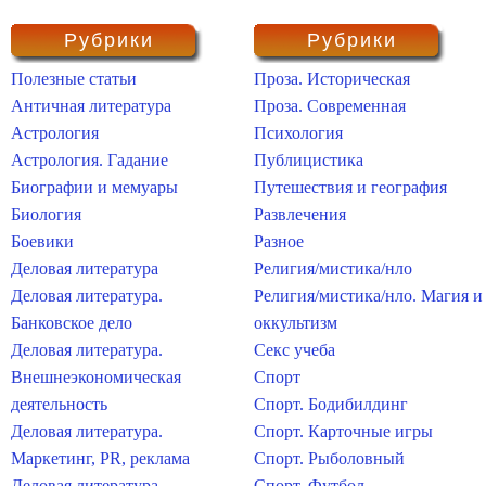
Рубрики
Рубрики
Полезные статьи
Проза. Историческая
Античная литература
Проза. Современная
Астрология
Психология
Астрология. Гадание
Публицистика
Биографии и мемуары
Путешествия и география
Биология
Развлечения
Боевики
Разное
Деловая литература
Религия/мистика/нло
Деловая литература.
Религия/мистика/нло. Магия и
Банковское дело
оккультизм
Деловая литература.
Секс учеба
Внешнеэкономическая
Спорт
деятельность
Спорт. Бодибилдинг
Деловая литература.
Спорт. Карточные игры
Маркетинг, PR, реклама
Спорт. Рыболовный
Деловая литература.
Спорт. Футбол