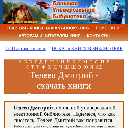
ГЛАВНАЯ - КНИГИ НА MANY-BOOKS.ORG
ПОИСК КНИГ
АВТОРАМ И ЧИТАТЕЛЯМ КНИГ
КОНТАКТЫ
ТОП авторов и книг
ИСКАТЬ КНИГУ В БИБЛИОТЕКЕ
А
Б
В
Г
Д
Е
Ж
З
И
Й
К
Л
М
Н
О
П
Р
С
Т
У
Ф
Х
Ц
Ч
Ш
Щ
Э
Ю
Я
AZ
Тедеев Дмитрий -
скачать книги
бесплатно и читать
книги онлайн
Тедеев Дмитрий
в Большой универсальной
электронной библиотеке. Надемеся, что как
писатель, Тедеев Дмитрий вам понравится.
Тедеев Дмитрий - страница автора в Большой универсальной