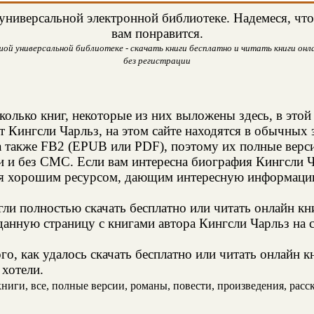
ниверсальной электронной библиотеке. Надемеся, что 
вам понравится.
шой универсальной библиотеке - скачать книги бесплатно и читать книги онла
без регистрации
колько книг, некоторые из них выложены здесь, в этой
т Кингсли Чарльз, на этом сайте находятся в обычных
а также FB2 (EPUB или PDF), поэтому их полные верси
и и без СМС. Если вам интересна биография Кингсли Ч
ся хорошим ресурсом, дающим интересную информацию
и полностью скачать бесплатно или читать онлайн кн
анную страницу с книгами автора Кингсли Чарльз на с
о, как удалось скачать бесплатно или читать онлайн к
 хотели.
иги, все, полные версии, романы, повести, произведения, расска