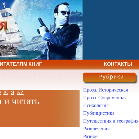
ЧИТАТЕЛЯМ КНИГ
КОНТАКТЫ
Рубрики
Проза. Историческая
Э
Ю
Я
AZ
Проза. Современная
 и читать
Психология
Публицистика
Путешествия и география
Развлечения
Разное