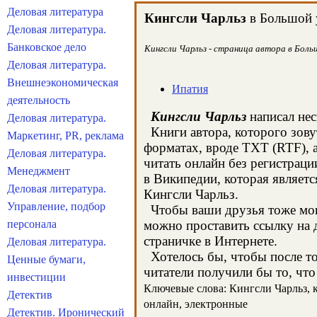
Деловая литература
Кингсли Чарльз
в Большой у
Деловая литература.
Банковское дело
Кингсли Чарльз - страница автора в Боль
Деловая литература.
Внешнеэкономическая
Ипатия
деятельность
Кингсли Чарльз
написал нес
Деловая литература.
Книги автора, которого зову
Маркетинг, PR, реклама
форматах, вроде TXT (RTF), 
Деловая литература.
читать онлайн без регистраци
Менеджмент
в Википедии, которая являет
Деловая литература.
Кингсли Чарльз.
Управление, подбор
Чтобы ваши друзья тоже могл
персонала
можно проставить ссылку на д
страничке в Интернете.
Деловая литература.
Хотелось бы, чтобы после тог
Ценные бумаги,
читатели получили бы то, что
инвестиции
Ключевые слова: Кингсли Чарльз, кн
Детектив
онлайн, электронные
Детектив. Иронический