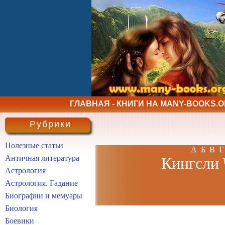
ГЛАВНАЯ - КНИГИ НА MANY-BOOKS.
Рубрики
Полезные статьи
А
Б
В
Г
Античная литература
Кингсли 
Астрология
Астрология. Гадание
Биографии и мемуары
Биология
Боевики