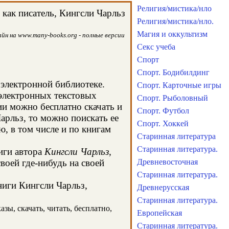
Религия/мистика/нло
как писатель, Кингсли Чарльз
Религия/мистика/нло.
Магия и оккультизм
йн на www.many-books.org - полные версии
Секс учеба
Спорт
Спорт. Бодибилдинг
 электронной библиотеке.
Спорт. Карточные игры
 электронных текстовых
Спорт. Рыболовный
и можно бесплатно скачать и
Спорт. Футбол
арльз, то можно поискать ее
Спорт. Хоккей
, в том числе и по книгам
Старинная литература
Старинная литература.
иги автора
Кингсли Чарльз
,
воей где-нибудь на своей
Древневосточная
Старинная литература.
ниги Кингсли Чарльз,
Древнерусская
Старинная литература.
зы, скачать, читать, бесплатно,
Европейская
Старинная литература.