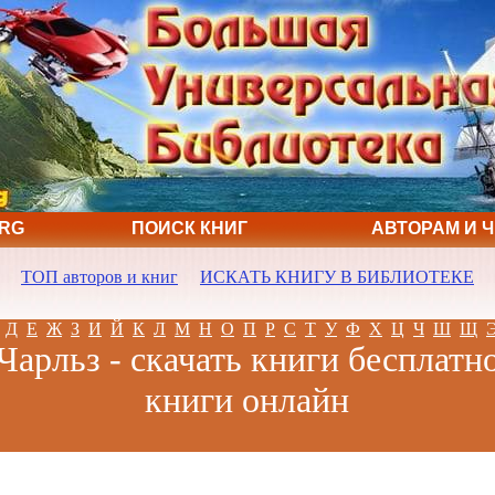
ORG
ПОИСК КНИГ
АВТОРАМ И 
ТОП авторов и книг
ИСКАТЬ КНИГУ В БИБЛИОТЕКЕ
Д
Е
Ж
З
И
Й
К
Л
М
Н
О
П
Р
С
Т
У
Ф
Х
Ц
Ч
Ш
Щ
Чарльз - скачать книги бесплатно
книги онлайн